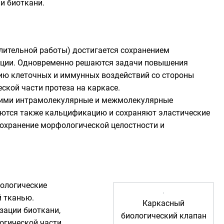
и биоткани.
длительной работы) достигается сохранением
вации. Одновременно решаются задачи повышения
ю клеточных и иммунных воздействий со стороны
ской части протеза на каркасе.
ющими интрамолекулярные и межмолекулярные
аются также
кальцификацию
и сохраняют эластические
сохранение морфологической целостности и
иологические
й тканью.
Каркасный
зации биоткани,
биологический клапан
огической части.