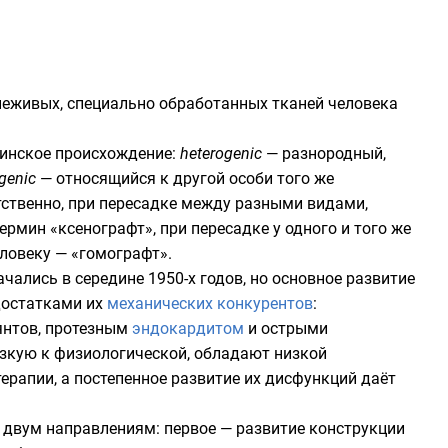
 неживых, специально обработанных тканей человека
тинское происхождение:
heterogenic
— разнородный,
ogenic
— относящийся к другой особи того же
тственно, при пересадке между разными видами,
ермин «ксенографт», при пересадке у одного и того же
еловеку — «гомографт».
ачались в середине
1950-х годов
, но основное развитие
едостатками их
механических конкурентов
:
янтов
, протезным
эндокардитом
и острыми
зкую к физиологической, обладают низкой
рапии, а постепенное развитие их дисфункций даёт
о двум направлениям: первое — развитие конструкции