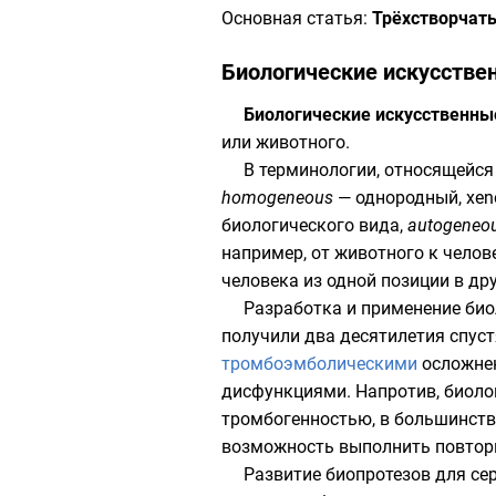
Основная статья:
Трёхстворчат
Биологические искусстве
Биологические искусственны
или животного.
В терминологии, относящейся
homogeneous
— однородный, xen
биологического вида,
autogeneo
например, от животного к челове
человека из одной позиции в др
Разработка и применение био
получили два десятилетия спуст
тромбоэмболическими
осложне
дисфункциями. Напротив, биоло
тромбогенностью, в большинств
возможность выполнить повтор
Развитие биопротезов для се