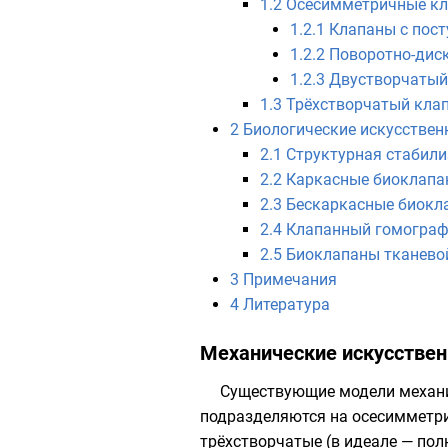
1.2
Осесимметричные к
1.2.1
Клапаны с пос
1.2.2
Поворотно-дис
1.2.3
Двустворчатый
1.3
Трёхстворчатый кла
2
Биологические искусствен
2.1
Структурная стабили
2.2
Каркасные биоклапа
2.3
Бескаркасные биокл
2.4
Клапанный гомограф
2.5
Биоклапаны тканево
3
Примечания
4
Литература
Механические искусстве
Существующие модели механи
подразделяются на осесимметр
трёхстворчатые
(в идеале — пол