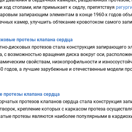
ход стопами, или примыкает к седлу, препятствуя
регург
шаровым запирающим элементам в конце 1960-х годов объ
ечных камер, улучшить обтекание кровотоком самого зап
сковые протезы клапана сердца
тно-дисковых протезов стала конструкция запирающего эл
, с возможностью вращения диска вокруг оси, расположен
амическим свойствам, низкопрофильности и износоустойч
0 годов, а лучшие зарубежные и отечественные модели пр
е протезы клапана сердца
орчатых протезов клапанов сердца стала конструкция за
ворок, крепление которых с каркасом протеза осуществл
чатые протезы являются наиболее популярными в кардиохи