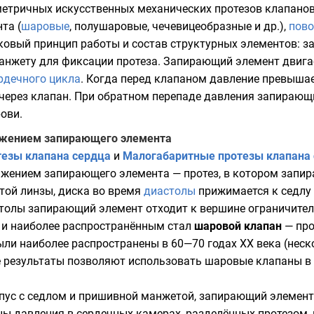
етричных искусственных механических протезов клапанов
та (
шаровые
, полушаровые, чечевицеобразные и др.),
пово
ковый принцип работы и состав структурных элементов: з
анжету для фиксации протеза. Запирающий элемент двигае
рдечного цикла
. Когда перед клапаном давление превышае
 через клапан. При обратном перепаде давления запирающ
ови.
ижением запирающего элемента
езы клапана сердца
и
Малогабаритные протезы клапана
жением запирающего элемента — протез, в котором запир
той линзы
, диска во время
диастолы
прижимается к седлу 
толы
запирающий элемент отходит к вершине ограничителя
 и наиболее распространённым стал
шаровой клапан
— про
ли наиболее распространены в 60—70 годах
XX века
(неск
 результаты позволяют использовать шаровые клапаны в к
с с седлом и пришивной манжетой, запирающий элемент в 
ы давления в сердечных камерах, разделённых протезом, 