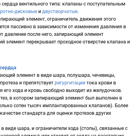
 сердца вентильного типа: клапаны с поступательным
ротно-дисковые
и
двустворчатые
.
апирающий элемент, ограничитель движения этого
тся пассивно в зависимости от изменения давления в
т давление после него, запирающий элемент
ий элемент перекрывает проходное отверстие клапана и
 сердца
ающий элемент в виде шара, полушара, чечевицы,
протеза и препятствует
регургитации
тока крови в
 его хода и кровь свободно выходит из желудочков.
тез, в котором запирающий элемент был выполнен в
олько сотен тысяч имплантированных клапанов). Более
ачестве стандарта для оценки протезов других
виде шара, и ограничители хода (стопы), связанные с
шаровой элемент или отходит от седла на расстояние,