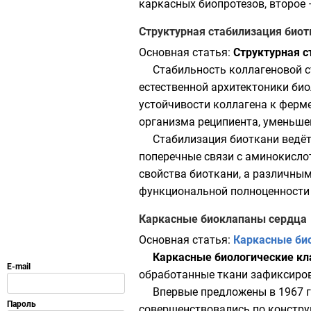
каркасных биопротезов, второе 
Структурная стабилизация биот
Основная статья:
Структурная с
Стабильность
коллагеновой
с
естественной архитектоники би
устойчивости коллагена к
ферм
организма
реципиента
, уменьше
Стабилизация биоткани ведё
поперечные связи с
аминокисло
свойства биоткани, а различны
функциональной полноценности 
Каркасные биоклапаны сердца
Основная статья:
Каркасные би
Каркасные биологические кл
обработанные ткани зафиксиров
Впервые предложены в
1967 
совершенствовались по констру