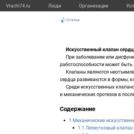
Vrachi74.ru
Люди
Организации
Усл
Статьи
Иску́сственный кла́пан се́рд
При заболевании или дисфунк
работоспособности может быть з
Клапаны являются неотъемл
сердца развиваются в формы, к
Среди искусственных клапан
и механических протезов в посл
Содержание
1
Механические искусствен
1.1
Лепестковый клапан