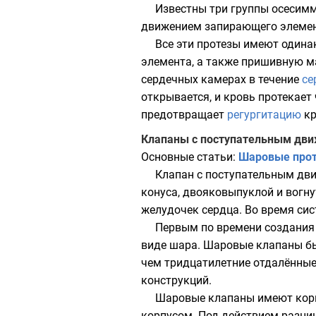
Известны три группы осесимм
движением запирающего элемен
Все эти протезы имеют одина
элемента, а также пришивную м
сердечных камерах в течение
се
открывается, и кровь протекает
предотвращает
регургитацию
кр
Клапаны с поступательным дв
Основные статьи:
Шаровые прот
Клапан с поступательным дви
конуса
,
двояковыпуклой
и
вогну
желудочек сердца
. Во время
сис
Первым по времени создания
виде шара. Шаровые клапаны бы
чем тридцатилетние отдалённые
конструкций.
Шаровые клапаны имеют корпу
корпусом. Под действием разниц