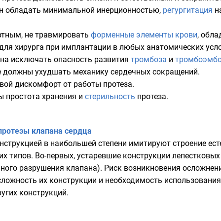
н обладать минимальной инерционностью,
регургитация
на
ртным, не травмировать
форменные элементы крови
, обл
для хирурга при имплантации в любых анатомических усл
на исключать опасность развития
тромбоза
и
тромбоэмб
е должны ухудшать механику сердечных сокращений.
вой дискомфорт от работы протеза.
 простота хранения и
стерильность
протеза.
протезы клапана сердца
нструкцией в наибольшей степени имитируют строение ест
их типов. Во-первых, устаревшие конструкции лепестковых
лного разрушения клапана). Риск возникновения осложне
сложность их конструкции и необходимость использования
угих конструкций.