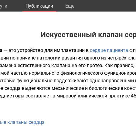
уги
Публикации
Eще
Искусственный клапан се
ца
— это устройство для имплантации в
сердце
пациента
с 
ции по причине патологии развития одного из четырёх
кла
амена естественного клапана на его протез. Как правило, 
емой частью нормального физиологического функционир
оторые функционально поддерживают однонаправленный по
ов сердца выделяются механические и биологические кон
едние годы составляет в мировой клинической практике 45 
ные клапаны сердца