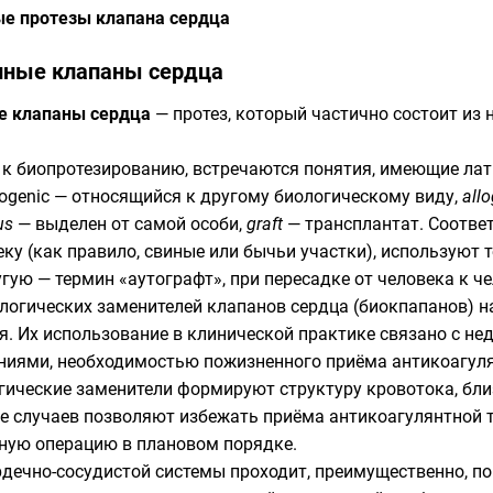
ые протезы клапана сердца
нные клапаны сердца
е клапаны сердца
—
протез
, который частично состоит из
 к биопротезированию, встречаются понятия, имеющие ла
ogenic — относящийся к другому биологическому виду,
all
us
— выделен от самой особи,
graft
— трансплантат. Соотве
ку (как правило, свиные или бычьи участки), используют т
угую — термин «аутографт», при пересадке от человека к ч
логических заменителей клапанов сердца (биокпапанов) н
я. Их использование в клинической практике связано с н
ниями, необходимостью пожизненного приёма
антикоагул
гические заменители формируют структуру кровотока, бли
е случаев позволяют избежать приёма антикоагулянтной те
ную операцию в плановом порядке.
рдечно-сосудистой системы проходит, преимущественно, п