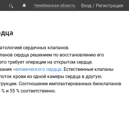
🔔
Вход
/
Регистрация
Челябинская область
🔍
рдца
патологией
сердечных клапанов
.
панов сердца
решением по восстановлению его
это требует операции на открытом сердце.
ования
человеческого сердца
. Естественные клапаны
ток крови из одной камеры сердца в другую.
струкции. Соотношение имплантированных биоклапанов
% и 55 % соответственно.