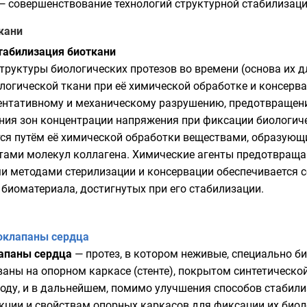
— совершенствование технологий структурной стабилизаци
кани
табилизация биоткани
труктуры биологических протезов во времени (основа их 
ологической ткани при её химической обработке и консер
ентативному
и механическому разрушению, предотвращени
ния зон концентрации напряжения при фиксации биологиче
тся путём её химической обработки веществами, образу
тами
молекул
коллагена
. Химические агенты предотвращ
ми методами стерилизации и консервации обеспечивается 
биоматериала, достигнутых при его стабилизации.
оклапаны сердца
апаны сердца
— протез, в котором неживые, специально б
аны на опорном каркасе (стенте), покрытом синтетическо
году
, и в дальнейшем, помимо улучшения способов стабили
кции и свойствам опорных каркасов для фиксации их биол