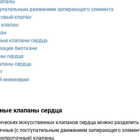
лапаны
тупательным движением запирающего элемента
ковый клапан
 клапан
пан
ные клапаны сердца
зация биоткани
ны сердца
апаны сердца
т
й инженерии
нные клапаны сердца
ческих искусственных клапанов сердца можно разделить
ичные (с поступательным движением запирающего элемен
нопроточные) клапаны.