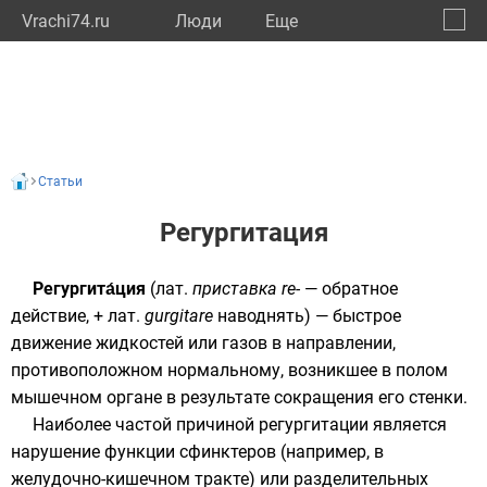
Vrachi74.ru
Люди
Eще
🔔
Челяб
🔍
Статьи
Регургитация
Регургита́ция
(
лат.
приставка re-
— обратное
действие, +
лат.
gurgitare
наводнять) — быстрое
движение жидкостей или газов в направлении,
противоположном нормальному, возникшее в полом
мышечном органе в результате сокращения его стенки.
Наиболее частой причиной регургитации является
нарушение функции
сфинктеров
(например, в
желудочно-кишечном тракте
) или разделительных