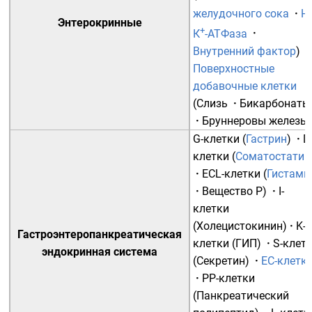
желудочного сока
·
Н
Энтерокринные
+
К
-АТФаза
·
Внутренний фактор
)
·
Поверхностные
добавочные клетки
(
Слизь
·
Бикарбонаты
·
Бруннеровы железы
G-клетки
(
Гастрин
)
·
D
клетки
(
Соматостатин
·
ECL-клетки
(
Гистами
·
Вещество Р
)
·
I-
клетки
(
Холецистокинин
)
·
K-
Гастроэнтеропанкреатическая
клетки
(
ГИП
)
·
S-клет
эндокринная система
(
Секретин
)
·
EC-клетк
·
PP-клетки
(
Панкреатический