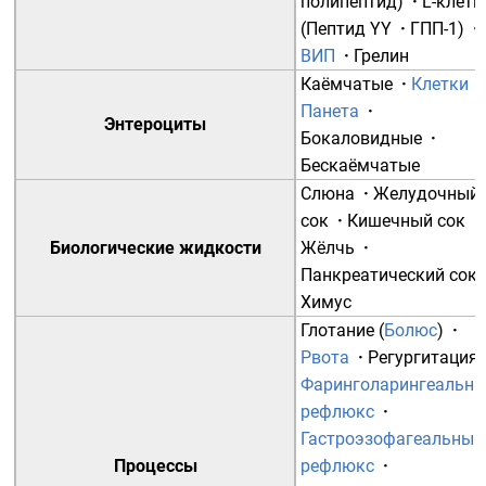
полипептид
)
·
L-клетк
(
Пептид YY
·
ГПП-1
)
·
ВИП
·
Грелин
Каёмчатые
·
Клетки
Панета
·
Энтероциты
Бокаловидные
·
Бескаёмчатые
Слюна
·
Желудочный
сок
·
Кишечный сок
·
Биологические жидкости
Жёлчь
·
Панкреатический сок
Химус
Глотание
(
Болюс
)
·
Рвота
·
Регургитация
Фаринголарингеальн
рефлюкс
·
Гастроэзофагеальный
Процессы
рефлюкс
·