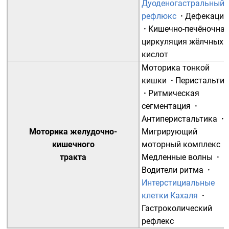
Дуоденогастральный
рефлюкс
·
Дефекация
·
Кишечно-печёночна
циркуляция жёлчных
кислот
Моторика тонкой
кишки
·
Перистальти
·
Ритмическая
сегментация
·
Антиперистальтика
·
Моторика желудочно-
Мигрирующий
кишечного
моторный комплекс
·
тракта
Медленные волны
·
Водители ритма
·
Интерстициальные
клетки Кахаля
·
Гастроколический
рефлекс