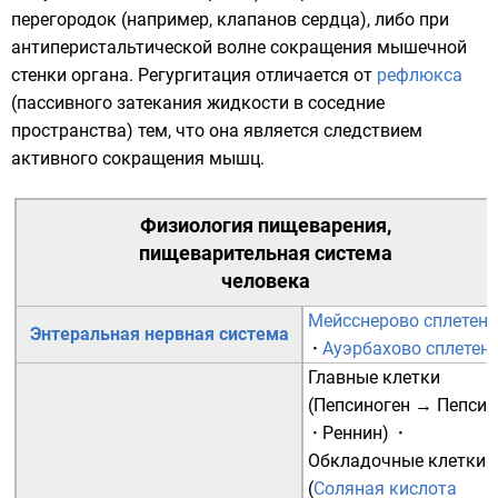
перегородок (например, клапанов
сердца
), либо при
антиперистальтической
волне сокращения мышечной
стенки органа. Регургитация отличается от
рефлюкса
(пассивного затекания жидкости в соседние
пространства) тем, что она является следствием
активного сокращения мышц.
Физиология пищеварения
,
пищеварительная система
человека
Мейсснерово сплетени
Энтеральная нервная система
·
Ауэрбахово сплетен
Главные клетки
(
Пепсиноген
→
Пепсин
·
Реннин
)
·
Обкладочные клетки
(
Соляная кислота