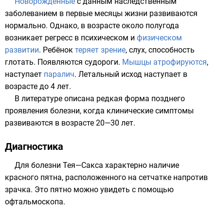
Новорождённые
с данным
наследственным
заболеванием
в первые месяцы жизни развиваются
нормально. Однако, в возрасте около полугода
возникает регресс в психическом и
физическом
развитии
.
Ребёнок
теряет зрение
,
слух
, способность
глотать. Появляются
судороги
.
Мышцы
атрофируются
,
наступает
паралич
.
Летальный исход
наступает в
возрасте до 4 лет.
В литературе описана редкая форма позднего
проявления болезни, когда клинические
симптомы
развиваются в возрасте 20—30 лет.
Диагностика
Для болезни Тея—Сакса характерно наличие
красного пятна, расположенного на сетчатке напротив
зрачка. Это пятно можно увидеть с помощью
офтальмоскопа.