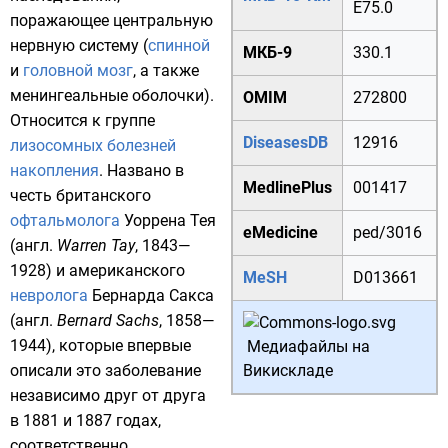
E75.0
поражающее
центральную
нервную систему
(
спинной
МКБ-9
330.1
и
головной мозг
, а также
менингеальные оболочки
).
OMIM
272800
Относится к группе
DiseasesDB
12916
лизосомных болезней
накопления
. Названо в
MedlinePlus
001417
честь
британского
офтальмолога
Уоррена Тея
eMedicine
ped/3016
(
англ.
Warren Tay
,
1843
—
1928
) и
американского
MeSH
D013661
невролога
Бернарда Сакса
(
англ.
Bernard Sachs
,
1858
—
1944
), которые впервые
Медиафайлы на
Викискладе
описали это заболевание
независимо друг от друга
в 1881 и 1887 годах,
соответственно.