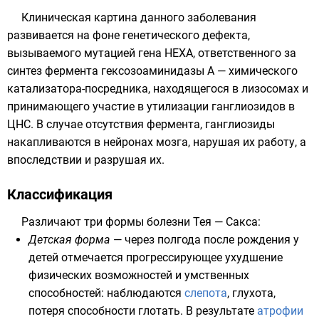
Клиническая картина данного заболевания
развивается на фоне генетического дефекта,
вызываемого мутацией гена HEXA, ответственного за
синтез
фермента
гексозоаминидазы A
— химического
катализатора
-посредника, находящегося в
лизосомах
и
принимающего участие в утилизации
ганглиозидов
в
ЦНС
. В случае отсутствия фермента, ганглиозиды
накапливаются в
нейронах
мозга, нарушая их работу, а
впоследствии и разрушая их.
Классификация
Различают три формы болезни Тея — Сакса:
Детская форма
— через полгода после рождения у
детей отмечается прогрессирующее ухудшение
физических возможностей и умственных
способностей: наблюдаются
слепота
,
глухота
,
потеря
способности глотать
. В результате
атрофии