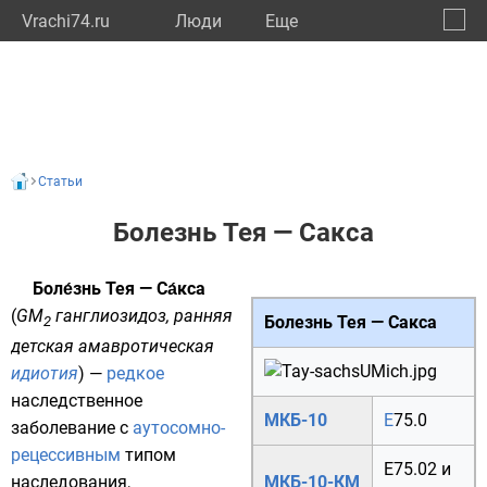
Vrachi74.ru
Люди
Eще
🔔
Челяб
🔍
Статьи
Болезнь Тея — Сакса
Боле́знь Тея — Са́кса
(
GM
ганглиозидоз, ранняя
Болезнь Тея — Сакса
2
детская амавротическая
идиотия
) —
редкое
наследственное
МКБ-10
E
75.0
заболевание с
аутосомно-
рецессивным
типом
E75.02
и
МКБ-10-КМ
наследования,