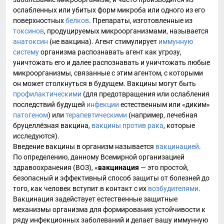
ослабленных или убитых форм
микроба
или одного из его
поверхностных
белков
. Препараты, изготовленные из
токсинов
, продуцируемых микроорганизмами, называется
анатоксин
(не вакцина). Агент стимулирует
иммунную
систему
организма распознавать агент как угрозу,
уничтожать его и далее распознавать и уничтожать любые
микроорганизмы, связанные с этим агентом, с которыми
он может столкнуться в будущем. Вакцины могут быть
профилактическими
(для предотвращения или ослабления
последствий будущей
инфекции
естественным или «диким»
патогеном
) или
терапевтическими
(например, лечебная
бруцеллёзная вакцина,
вакцины против рака
, которые
исследуются).
Введение вакцины в организм называется
вакцинацией
.
По определению, данному
Всемирной организацией
здравоохранения (ВОЗ)
, «
вакцинация
— это простой,
безопасный и эффективный способ защиты от болезней до
того, как человек вступит в контакт с их
возбудителями
.
Вакцинация задействует естественные защитные
механизмы организма для формирования устойчивости к
ряду
инфекционных заболеваний
и делает вашу иммунную