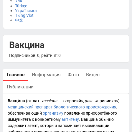
ไทย
Türkçe
Українська
Tiếng Việt
中文
Вакцина
Подписчиков: 0, рейтинг: 0
Главное
Информация
Фото
Видео
Публикации
Вакци́на
(от
лат.
vaccinus
— «коровий»,
разг.
«прививка») —
медицинский препарат биологического происхождения
,
обеспечивающий
организму
появление
приобретённого
иммунитета
к конкретному
антигену
. Вакцина обычно
содержит агент, который напоминает вызывающий
заболевание
микроорганизм
, и часто производится из