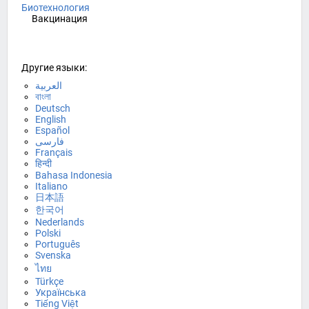
Биотехнология
Вакцинация
Другие языки:
العربية
বাংলা
Deutsch
English
Español
فارسی
Français
हिन्दी
Bahasa Indonesia
Italiano
日本語
한국어
Nederlands
Polski
Português
Svenska
ไทย
Türkçe
Українська
Tiếng Việt