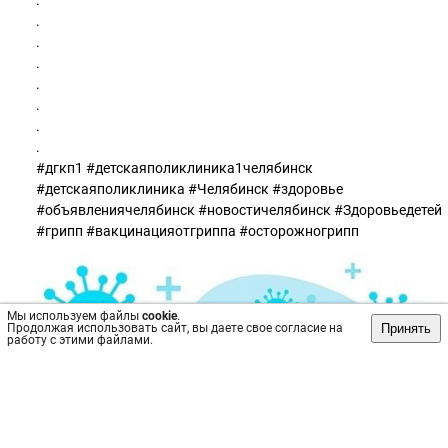
.
.
.
.
.
.
.
.
#дгкп1 #детскаяполиклиника1челябинск
#детскаяполиклиника #Челябинск #здоровье
#объявлениячелябинск #новостичелябинск #Здоровьедетей
#грипп #вакцинацияотгриппа #осторожногрипп
Мы используем файлы
cookie
.
Принять
Продолжая использовать сайт, вы даете свое согласие на
работу с этими файлами.