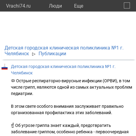
Vrachi74.ru
Люди
Eще
🔔
Челяб
🔍
Детская городская клиническая поликлиника №1 г.
Челябинск
Публикации
▷
Детская городская клиническая поликлиника №1 г.
Челябинск
🦠 Острые респираторно-вирусные инфекции (ОРВИ), в том
числе грипп, являются одной из самых актуальных проблем
педиатрии.
В этом свете особого внимания заслуживает правильно
организованная профилактика этих заболеваний.
☝️ Об угрозе гриппа знает каждый, предотвратить
заболевание гриппом, особенно ребенка - первоочередная