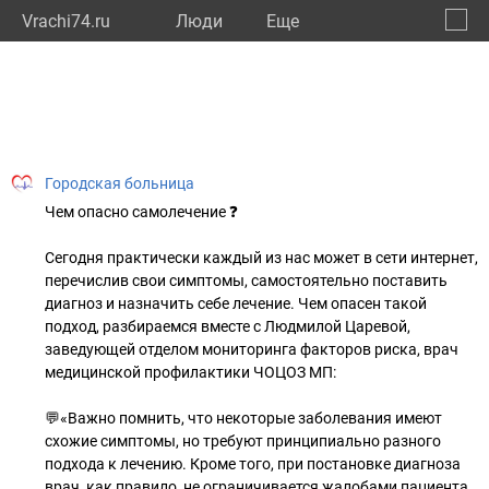
Vrachi74.ru
Люди
Eще
🔔
Челяб
🔍
Городская больница
Чем опасно самолечение ❓
Сегодня практически каждый из нас может в сети интернет,
перечислив свои симптомы, самостоятельно поставить
диагноз и назначить себе лечение. Чем опасен такой
подход, разбираемся вместе с Людмилой Царевой,
заведующей отделом мониторинга факторов риска, врач
медицинской профилактики ЧОЦОЗ МП:
💬«Важно помнить, что некоторые заболевания имеют
схожие симптомы, но требуют принципиально разного
подхода к лечению. Кроме того, при постановке диагноза
врач, как правило, не ограничивается жалобами пациента,