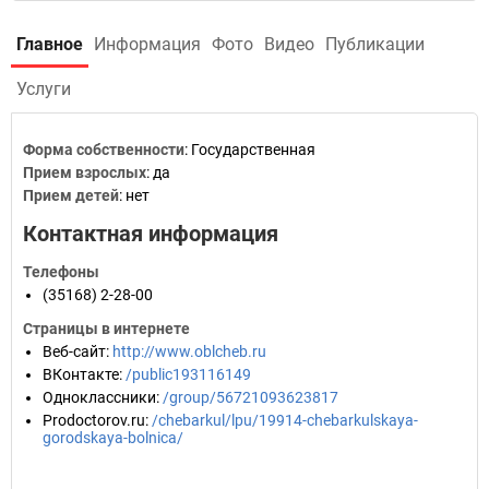
Главное
Информация
Фото
Видео
Публикации
Услуги
Форма собственности
: Государственная
Прием взрослых
: да
Прием детей
: нет
Контактная информация
Телефоны
(35168) 2-28-00
Страницы в интернете
Веб-сайт
:
http://www.oblcheb.ru
ВКонтакте
:
/public193116149
Одноклассники
:
/group/56721093623817
Prodoctorov.ru
:
/chebarkul/lpu/19914-chebarkulskaya-
gorodskaya-bolnica/