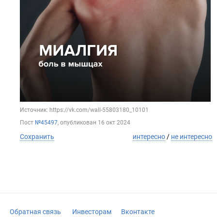
Источник: https://vk.com/wall-55803180_10101
Пост
№45497
, опубликован
16 окт 2024
Сохранить
интересно
/
не интересно
Обратная связь
Инвесторам
Вконтакте