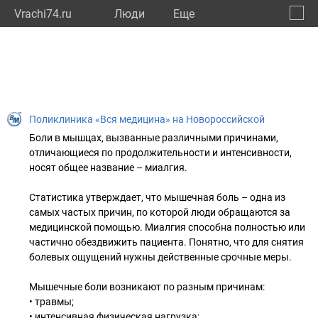
Vrachi74.ru
Люди
Eще
🔔
Челяб
🔍
Поликлиника «Вся медицина» на Новороссийской
Боли в мышцах, вызванные различными причинами,
отличающиеся по продолжительности и интенсивности,
носят общее название – миалгия.
Статистика утверждает, что мышечная боль – одна из
самых частых причин, по которой люди обращаются за
медицинской помощью. Миалгия способна полностью или
частично обездвижить пациента. Понятно, что для снятия
болевых ощущений нужны действенные срочные меры.
Мышечные боли возникают по разным причинам:
• травмы;
• интенсивная физическая нагрузка;