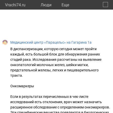
Vrachi74.ru
Люди
Eще
🔔
Челяб
🔍
Медицинский центр «Парацельс» на Гагарина 1а
В диспансеризации, которую сегодня может пройти
каждый, есть большой блок для обнаружения ранних
стадий рака. Исследования рассчитаны на выявление
онкопатологий молочных желез, шейки матки,
предстательной железы, легких и пищеварительного
тракта.
Онкомаркеры
Если в результатах перечисленных в чек-листе
исследований есть отклонения, врач может назначить
расширенное обследование с определением онкомаркеров.
Эти специфические вещества появляются в биологических