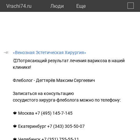
Vrachi74.ru
Люди
Eще
🔔
Челяб
🔍
«Венозная Эстетическая Хирургия»
👏Потрясающий результат лечения варикоза в нашей
клинике!
Флеболог - Дегтярёв Максим Сергеевич
Записаться на консультацию
сосудистого хирурга-флеболога можно по телефону:
🍁 Москва +7 (495) 145-7-145
🍁 Екатеринбург +7 (343) 305-50-07
🍁 Челябинск +7 (351) 755-55-11