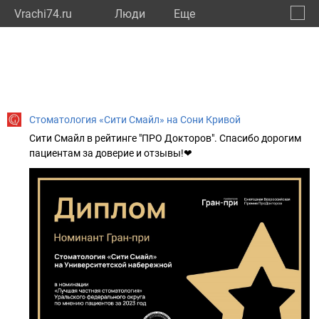
Vrachi74.ru
Люди
Eще
🔔
Челяб
🔍
Стоматология «Сити Смайл» на Сони Кривой
Сити Смайл в рейтинге "ПРО Докторов". Спасибо дорогим
пациентам за доверие и отзывы!❤