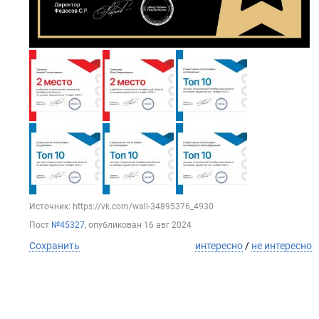
Источник: https://vk.com/wall-34895376_4930
Пост
№45327
, опубликован
16 авг 2024
Сохранить
интересно
/
не интересно