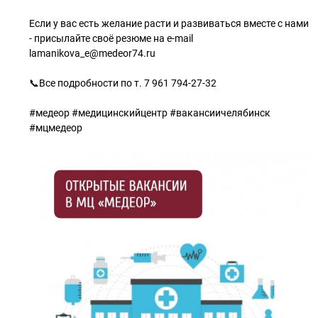
⠀
Если у вас есть желание расти и развиваться вместе с нами
- присылайте своё резюме на e-mail
lamanikova_e@medeor74.ru
📞Все подробности по т. 7 961 794-27-32
#медеор #медицинскийцентр #вакансиичелябинск
#мцмедеор