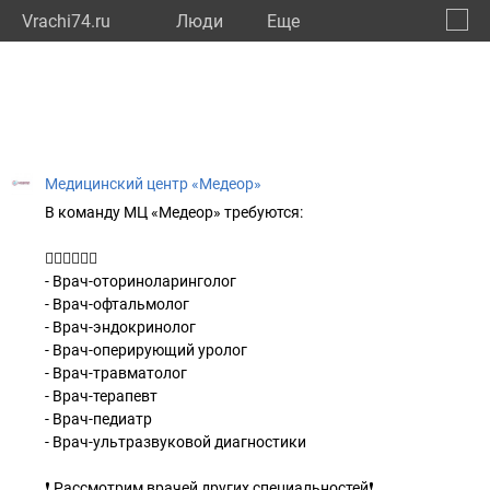
Vrachi74.ru
Люди
Eще
🔔
Челяб
🔍
Медицинский центр «Медеор»
В команду МЦ «Медеор» требуются:
👩🏼‍⚕️👨🏼‍⚕️
- Врач-оториноларинголог
- Врач-офтальмолог
- Врач-эндокринолог
- Врач-оперирующий уролог
- Врач-травматолог
- Врач-терапевт
- Врач-педиатр
- Врач-ультразвуковой диагностики
❗️ Рассмотрим врачей других специальностей❗️