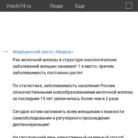
Vrachi74.ru
Люди
Eще
🔔
Челяб
🔍
Медицинский центр «Медеор»
Рак молочной железы в структуре онкологических
заболеваний женщин занимает 1-е место, причем
заболеваемость постоянно растет
По статистике, заболеваемость населения России
злокачественными новообразованиями молочной железы
за последние 15 лет увеличилась более чем в 2 раза
Сегодня хотим напомнить всем женщинам о важности
самообследования и регулярного прохождения
диспансеризации!
На сегодняшний день единственный надежный способ