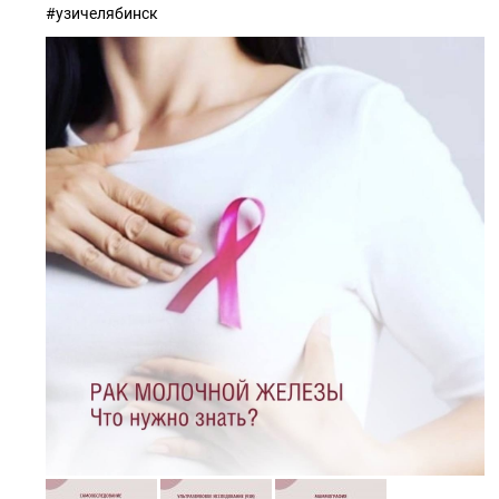
#узичелябинск