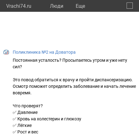
Vrachi74.ru
Люди
Eще
🔔
Челяб
🔍
Поликлиника №2 на Доватора
Постоянная усталость? Просыпаетесь утром и уже нету
сил?
Это повод обратиться к врачу и пройти диспансеризацию.
Осмотр поможет определить заболевание и начать лечение
вовремя.
Что проверят?
✅ Давление
✅ Кровь на холестерин и глюкозу
✅ Лёгкие
✅ Рост и вес