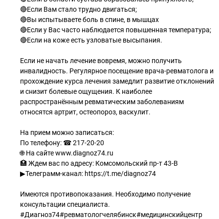
🔴Если Вам стало трудно двигаться;
🔴Вы испытываете боль в спине, в мышцах
🔴Если у Вас часто наблюдается повышенная температура;
🔴Если на коже есть узловатые высыпания.
Если не начать лечение вовремя, можно получить
инвалидность. Регулярное посещение врача-ревматолога и
прохождение курса лечения замедлит развитие отклонений
и снизит болевые ощущения. К наиболее
распространённым ревматическим заболеваниям
относятся артрит, остеопороз, васкулит.
На прием можно записаться:
По телефону: ☎ 217-20-20
🌐 На сайте www.diagnoz74.ru
🏥 Ждем вас по адресу: Комсомольский пр-т 43-В
▶Телеграмм-канал: https://t.me/diagnoz74
Имеются противопоказания. Необходимо получение
консультации специалиста.
#Диагноз74#ревматологчелябинск#медицинскийцентр