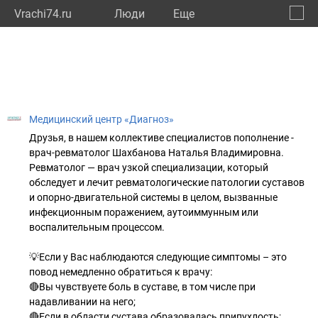
Vrachi74.ru
Люди
Eще
🔔
Челяб
🔍
Медицинский центр «Диагноз»
Друзья, в нашем коллективе специалистов пополнение -
врач-ревматолог Шахбанова Наталья Владимировна.
Ревматолог — врач узкой специализации, который
обследует и лечит ревматологические патологии суставов
и опорно-двигательной системы в целом, вызванные
инфекционным поражением, аутоиммунным или
воспалительным процессом.
💡Если у Вас наблюдаются следующие симптомы – это
повод немедленно обратиться к врачу:
🔴Вы чувствуете боль в суставе, в том числе при
надавливании на него;
🔴Если в области сустава образовалась припухлость;