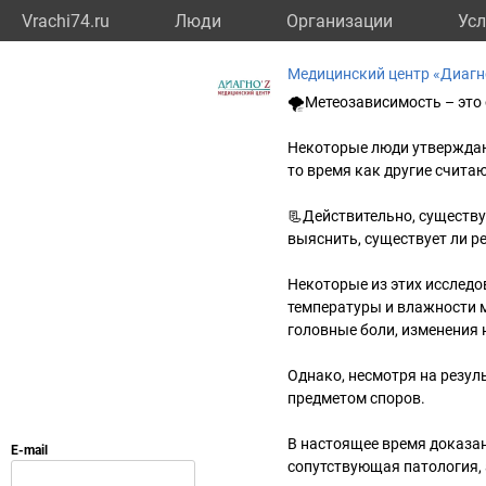
Vrachi74.ru
Люди
Организации
Усл
Медицинский центр «Диагн
🌪Метеозависимость – это 
Некоторые люди утверждают
то время как другие счита
📃Действительно, существ
выяснить, существует ли р
Некоторые из этих исследо
температуры и влажности 
головные боли, изменения 
Однако, несмотря на резул
предметом споров.
В настоящее время доказан
сопутствующая патология, 