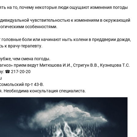
ять на то, почему некоторые люди ощущают изменения погоды
индивидуальной чувствительностью к изменениям в окружающей
логическими особенностями.
т головные боли или начинают ныть колени в преддверии дождя,
ь к врачу-терапевту.
лубже, чем смена погоды.
гноз» прием ведут Митюшова И.И., Стригун В.В., Кузнецова Т.С.
ну: ☎ 217-20-20
u
сомольский пр-т 43-В.
. Необходима консультация специалиста.