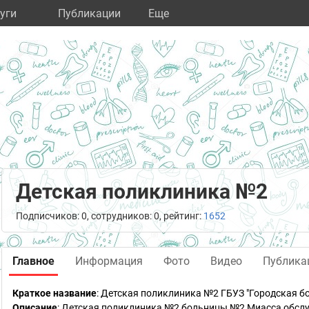
уги
Публикации
Eще
Детская поликлиника №2
Подписчиков: 0, сотрудников: 0, рейтинг:
1652
Главное
Информация
Фото
Видео
Публика
Краткое название
:
Детская поликлиника №2 ГБУЗ "Городская б
Описание
: Детская поликлиника №2 больницы №2 Миасса обслу