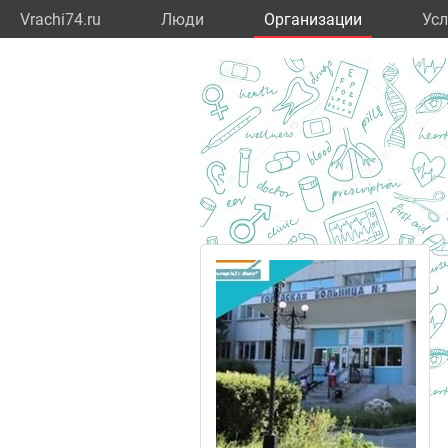
Vrachi74.ru
Люди
Организации
Усл