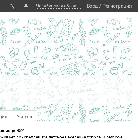
🔔
Вход
/
Регистрация
Челябинская область
🔍
ции
Услуги
ольница №2"
живает прикрепленное детское население города.В детской