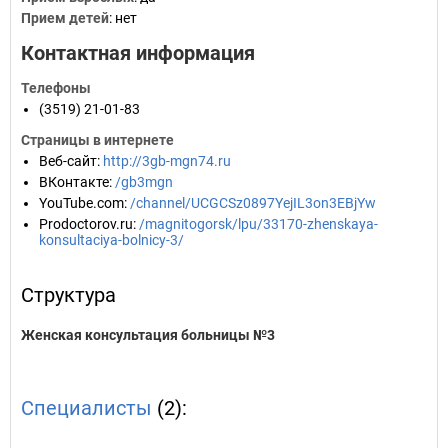
Прием детей
: нет
Контактная информация
Телефоны
(3519) 21-01-83
Страницы в интернете
Веб-сайт
:
http://3gb-mgn74.ru
ВКонтакте
:
/gb3mgn
YouTube.com
:
/channel/UCGCSz0897YejIL3on3EBjYw
Prodoctorov.ru
:
/magnitogorsk/lpu/33170-zhenskaya-
konsultaciya-bolnicy-3/
Структура
Женская консультация больницы №3
Специалисты
(2):