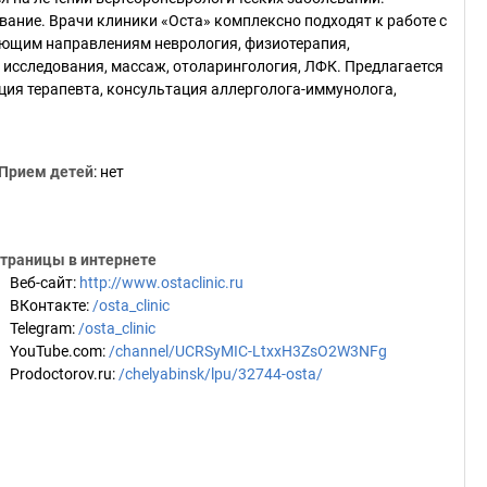
вание. Врачи клиники «Оста» комплексно подходят к работе с
дующим направлениям неврология, физиотерапия,
исследования, массаж, отоларингология, ЛФК. Предлагается
ция терапевта, консультация аллерголога-иммунолога,
Прием детей
: нет
траницы в интернете
Веб-сайт
:
http://www.ostaclinic.ru
ВКонтакте
:
/osta_clinic
Telegram
:
/osta_clinic
YouTube.com
:
/channel/UCRSyMIC-LtxxH3ZsO2W3NFg
Prodoctorov.ru
:
/chelyabinsk/lpu/32744-osta/