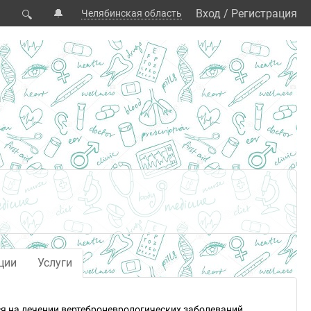
🔔
Вход
/
Регистрация
Челябинская область
🔍
ции
Услуги
я на лечении вертеброневрологических заболеваний.