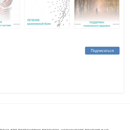
Подписаться
вана для постановки диагноза, назначения лечения и не