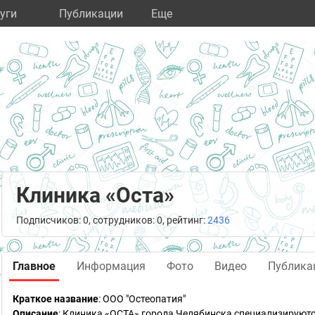
уги
Публикации
Eще
Клиника «Оста»
Подписчиков: 0, сотрудников: 0, рейтинг:
2436
Главное
Информация
Фото
Видео
Публика
Краткое название
:
ООО "Остеопатия"
Описание
: Клиника «ОСТА» города Челябинска специализируютс