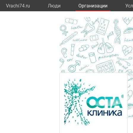
Vrachi74.ru
Люди
Организации
Усл