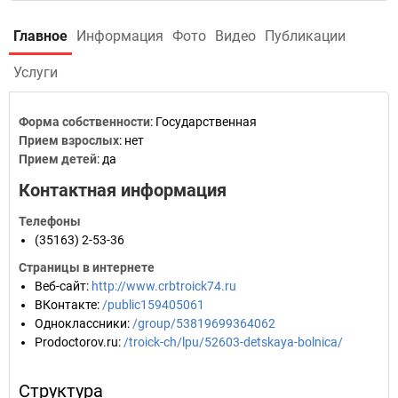
Главное
Информация
Фото
Видео
Публикации
Услуги
Форма собственности
: Государственная
Прием взрослых
: нет
Прием детей
: да
Контактная информация
Телефоны
(35163) 2-53-36
Страницы в интернете
Веб-сайт
:
http://www.crbtroick74.ru
ВКонтакте
:
/public159405061
Одноклассники
:
/group/53819699364062
Prodoctorov.ru
:
/troick-ch/lpu/52603-detskaya-bolnica/
Структура