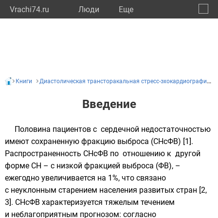
Vrachi74.ru
Люди
Eще
🔔
Челяб
🔍
Книги
Диастолическая трансторакальная стресс-эхокардиография с дозированной физической нагрузкой в диагностике сердечной недостаточности с сохраненной фракцией выброса: показания, методология, интерпретация результатов
Введение
Половина пациентов с сердечной недостаточностью
имеют сохраненную фракцию выброса (СНсФВ) [1].
Распространенность СНсФВ по отношению к другой
форме СН – с низкой фракцией выброса (ФВ), –
ежегодно увеличивается на 1%, что связано
с неуклонным старением населения развитых стран [2,
3]. СНсФВ характеризуется тяжелым течением
и неблагоприятным прогнозом: согласно