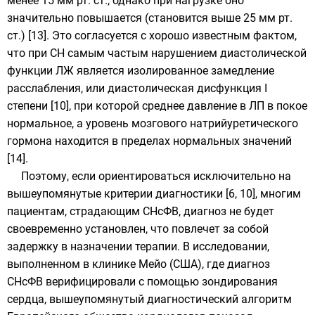
менее 15 мм рт. ст., однако при нагрузке оно
значительно повышается (становится выше 25 мм рт.
ст.) [13]. Это согласуется с хорошо известным фактом,
что при СН самым частым нарушением диастолической
функции ЛЖ является изолированное замедление
расслабления, или диастолическая дисфункция I
степени [10], при которой среднее давление в ЛП в покое
нормальное, а уровень мозгового натрийуретического
гормона находится в пределах нормальных значений
[14].
Поэтому, если ориентироваться исключительно на
вышеупомянутые критерии диагностики [6, 10], многим
пациентам, страдающим СНсФВ, диагноз не будет
своевременно установлен, что повлечет за собой
задержку в назначении терапии. В исследовании,
выполненном в клинике Мейо (США), где диагноз
СНсФВ верифицировали с помощью зондирования
сердца, вышеупомянутый диагностический алгоритм