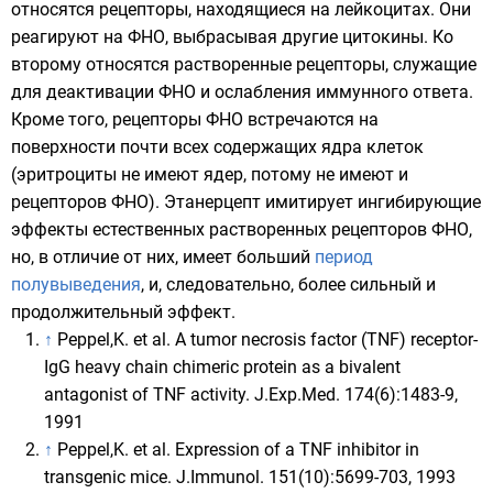
относятся рецепторы, находящиеся на лейкоцитах. Они
реагируют на ФНО, выбрасывая другие цитокины. Ко
второму относятся растворенные рецепторы, служащие
для деактивации ФНО и ослабления иммунного ответа.
Кроме того, рецепторы ФНО встречаются на
поверхности почти всех содержащих ядра клеток
(
эритроциты
не имеют ядер, потому не имеют и
рецепторов ФНО). Этанерцепт имитирует ингибирующие
эффекты естественных растворенных рецепторов ФНО,
но, в отличие от них, имеет больший
период
полувыведения
, и, следовательно, более сильный и
продолжительный эффект.
↑
Peppel,K. et al. A tumor necrosis factor (TNF) receptor-
IgG heavy chain chimeric protein as a bivalent
antagonist of TNF activity. J.Exp.Med. 174(6):1483-9,
1991
↑
Peppel,K. et al. Expression of a TNF inhibitor in
transgenic mice. J.Immunol. 151(10):5699-703, 1993