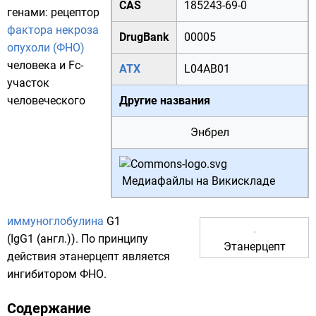
CAS
185243-69-0
генами: рецептор
фактора некроза
DrugBank
00005
опухоли (ФНО)
человека и Fc-
АТХ
L04AB01
участок
человеческого
Другие названия
Энбрел
Медиафайлы на Викискладе
иммуноглобулина
G1
(
IgG1
(англ.)
). По принципу
Этанерцепт
действия этанерцепт является
ингибитором ФНО
.
Содержание