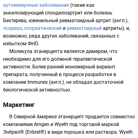
аутоиммунные заболевания
(такие как
анкилозирующий спондилоартрит
или болезнь
Бехтерева,
ювенильный ревматоидный артрит
(англ.)
,
псориаз
,
псориатический
и
ревматоидный
артриты), и,
возможно, ряда других заболеваний, связанных с
избытком ФНО.
Молекула этанерцепта является
димером
, что
необходимо для его должной терапевтической
активности. Более ранний мономерный вариант
препарата, полученный в процессе разработки в
компании
Immunex
(англ.)
, не обладал достаточной
биологической активностью.
Маркетинг
В Северной Америке этанерцепт продается совместно
компаниями
Amgen
и
Wyeth
под торговой маркой
Энбрел® (Enbrel®) в виде порошка или раствора. Wyeth