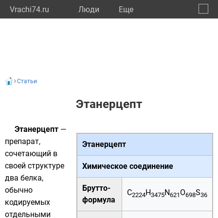
Vrachi74.ru
Люди
Eще
🔔
Челяб
🔍
Статьи
Этанерцепт
Этанерцепт
—
препарат,
Этанерцепт
сочетающий в
своей структуре
Химическое соединение
два белка
,
Брутто-
обычно
C
H
N
O
S
2224
3475
621
698
36
формула
кодируемых
отдельными