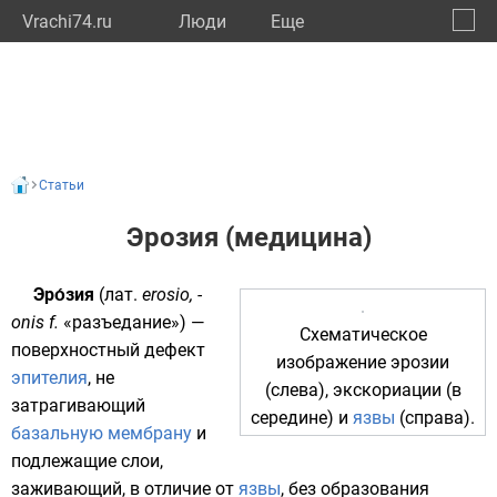
Vrachi74.ru
Люди
Eще
🔔
Челяб
🔍
Статьи
Эрозия (медицина)
Эро́зия
(
лат.
erosio
, -
onis
f.
«разъедание») —
Схематическое
поверхностный дефект
изображение эрозии
эпителия
, не
(слева), экскориации (в
затрагивающий
середине) и
язвы
(справа).
базальную мембрану
и
подлежащие слои,
заживающий, в отличие от
язвы
, без образования