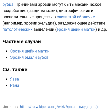
рубца
. Причинами эрозии могут быть механическое
воздействие (ссадины
кожи
),
дистрофические
и
воспалительные
процессы в
слизистой оболочке
(например, эрозии
желудка
), раздражающее действие
патологических
выделений
(
эрозия шейки матки
) и др.
Частные случаи
Эрозия шейки матки
Эрозия эмали зубов
См. также
Язва
Рана
Источник:
https://ru.wikipedia.org/wiki/Эрозия_(медицина)