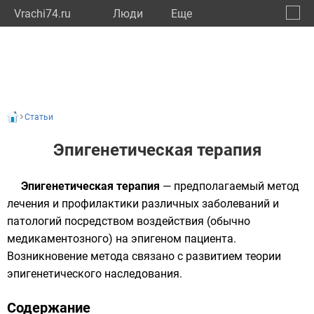
Vrachi74.ru
Люди
Eще
🔔
Челяб
🔍
Статьи
Эпигенетическая терапия
Эпигенетическая терапия
— предполагаемый метод
лечения и профилактики различных заболеваний и
патологий посредством воздействия (обычно
медикаментозного) на
эпигеном
пациента.
Возникновение метода связано с развитием теории
эпигенетического наследования
.
Содержание