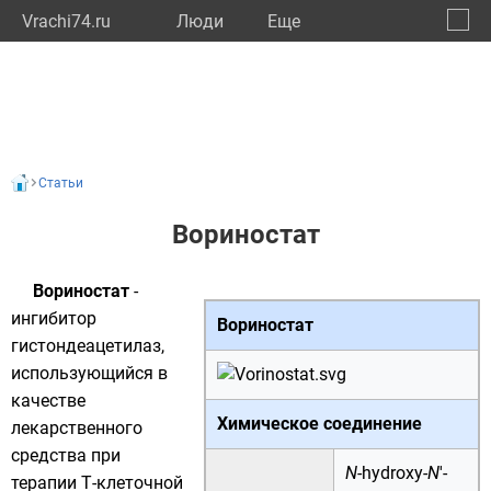
Vrachi74.ru
Люди
Eще
🔔
Челяб
🔍
Статьи
Вориностат
Вориностат
-
ингибитор
Вориностат
гистондеацетилаз
,
использующийся в
качестве
Химическое соединение
лекарственного
средства при
N
-hydroxy-
N
'-
терапии Т-клеточной