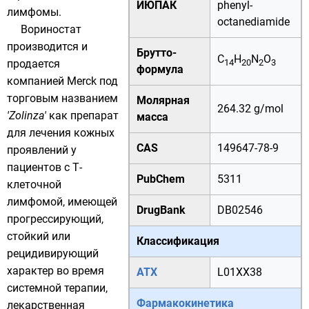
ИЮПАК
phenyl-
лимфомы.
octanediamide
Вориностат
производится и
Брутто-
C
H
N
O
продается
14
20
2
3
формула
компанией
Merck
под
торговым названием
Молярная
264.32 g/mol
'Zolinza'
как препарат
масса
для лечения кожных
CAS
149647-78-9
проявлений у
пациентов с Т-
PubChem
5311
клеточной
лимфомой, имеющей
DrugBank
DB02546
прогрессирующий,
стойкий или
Классификация
рецидивирующий
характер во время
АТХ
L01XX38
системной терапии,
Фармакокинетика
лекарственная