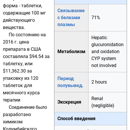
форма - таблетки,
Связывание
содержащие 100 мг
с белками
71%
действующего
плазмы
вещества.
По состоянию на
Hepatic
2016 г. цена
glucuronidation
препарата в США
Метаболизм
and
oxidation
составляла $94.54 за
CYP
system
таблетку, или
not involved
$11,362.30 за
упаковку из 120
Период
2 hours
таблеток для
полувывед.
месячного курса
Renal
терапии
Экскреция
(negligible)
Соединение было
разработано
Способ введения
химиком
Колумбийского