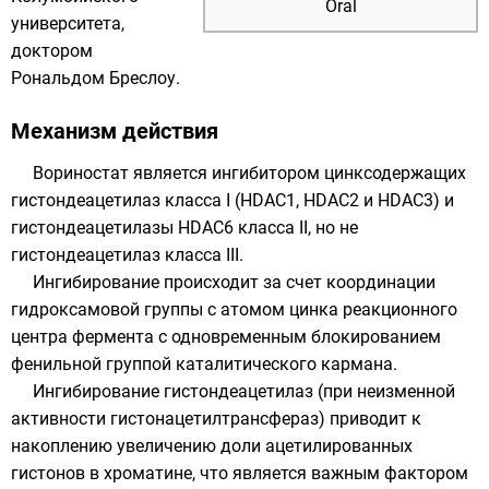
Oral
университета,
доктором
Рональдом Бреслоу
.
Механизм действия
Вориностат является ингибитором цинксодержащих
гистондеацетилаз класса I (
HDAC1
,
HDAC2
и
HDAC3
) и
гистондеацетилазы
HDAC6
класса II, но не
гистондеацетилаз класса III.
Ингибирование происходит за счет
координации
гидроксамовой группы
с атомом цинка реакционного
центра фермента с одновременным блокированием
фенильной группой каталитического кармана.
Ингибирование гистондеацетилаз (при неизменной
активности
гистонацетилтрансфераз
) приводит к
накоплению увеличению доли ацетилированных
гистонов
в
хроматине
, что является важным фактором