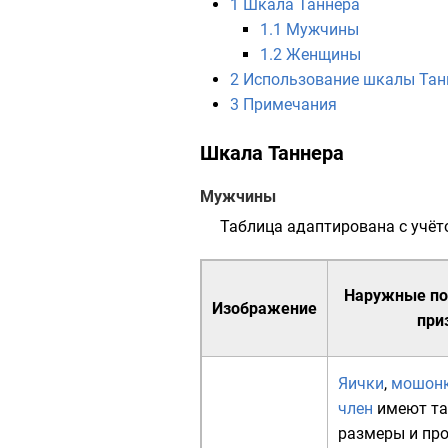
1
Шкала Таннера
1.1
Мужчины
1.2
Женщины
2
Использование шкалы Танн
3
Примечания
Шкала Таннера
Мужчины
Таблица адаптирована с учёт
Наружные по
Изображение
при
Яички
,
мошон
член
имеют та
размеры и про