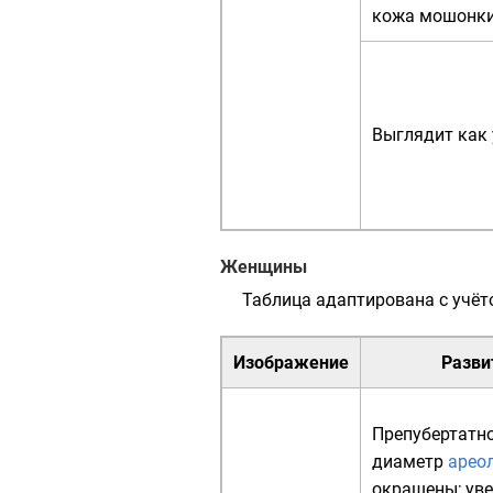
кожа мошонки
Выглядит как 
Женщины
Таблица адаптирована с учёт
Изображение
Разви
Препубертатн
диаметр
арео
окрашены; ув