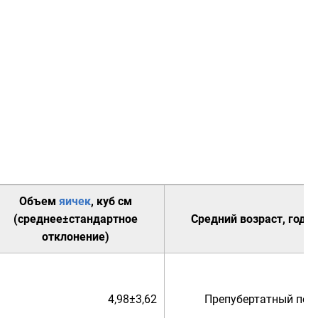
Объем
яичек
, куб см
(среднее±стандартное
Средний возраст, годы
отклонение)
4,98±3,62
Препубертатный пер