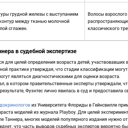
туры грудной железы с выступанием
Волосы взрослого 
 контур между тканью молочной
распространяющи
лой сглажен.
классического тре
нера в судебной экспертизе
я для целей определения возраста детей, участвовавших 
ной практике утверждая, что стадии классификации могут
огут являться диагностическими для оценки возраста.
дал, в котором правительственные эксперты утверждали, 
 результате, Фуэнтес лично явилась в суд и предоставила
докринологов
из
Университета Флориды
в
Гейнсвилле
прим
зраста моделей из журнала
Playboy
. Для целей эксперимен
ле Таннера, многих моделей популярного издания нужно о
ледует, что часть выводов судебных экспертов вероятно б