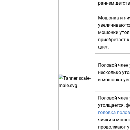
раннем детств
Мошонка и яи
увеличиваютс
мошонки утол
приобретает 
цвет.
Половой член 
несколько уто
и мошонка ув
Половой член 
утолщается, 
головка полов
яички и мошо
продолжают у