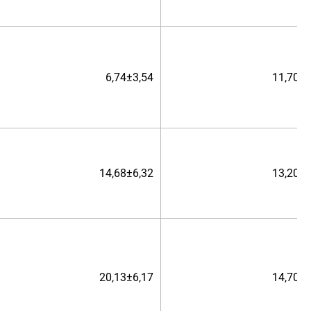
6,74±3,54
11,70±1
14,68±6,32
13,20±0
20,13±6,17
14,70±1