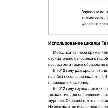
Взрослые кон
только соска;
железы и арео
Использование шкалы Тан
Методика Таннера применяетс
отрицательно относился к подоб
возрастом и таким образом не м
В 2010 году разгорелся скан
Fuentes
) несовершеннолетняя. В
произведены законно.
В 2012 году группа детских
эн
технологию для определения во
журнала. Оказалось, что по шка
Из результатов исследования с