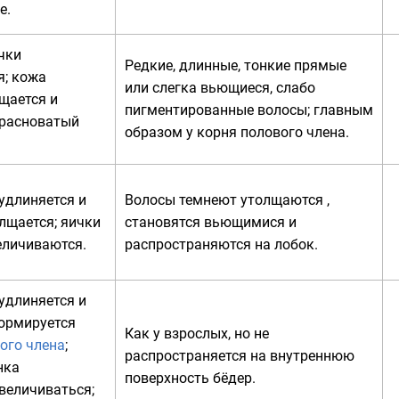
е.
чки
Редкие, длинные, тонкие прямые
я; кожа
или слегка вьющиеся, слабо
щается и
пигментированные волосы; главным
красноватый
образом у корня полового члена.
удлиняется и
Волосы темнеют утолщаются ,
лщается; яички
становятся вьющимися и
еличиваются.
распространяются на лобок.
удлиняется и
формируется
Как у взрослых, но не
ого члена
;
распространяется на внутреннюю
нка
поверхность
бёдер
.
величиваться;