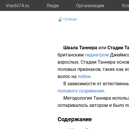
Vrachi74.ru
Люди
Организации
Усл
Статьи
Шкала Таннера
или
Стадии Т
британским
педиатром
Джеймсо
взрослых
. Стадии Таннера осн
половых признаков
, таких как 
волос
на
лобке
.
В зависимости от естественны
полового созревания
.
Методология Таннера исполь
оспаривалось автором и было п
Содержание