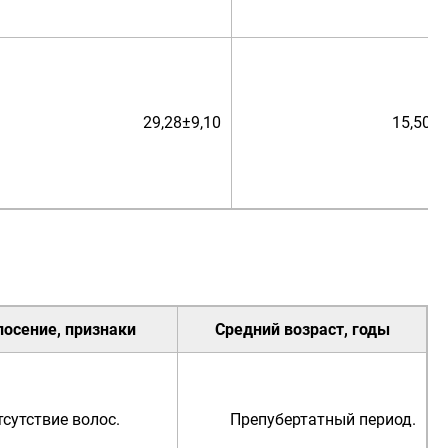
29,28±9,10
15,50±0
лосение
, признаки
Средний возраст, годы
тсутствие волос.
Препубертатный период.