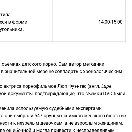
типа,
еся в форме
14,00-15,00
угольника.
в съёмках
детского порно
. Сам автор методики
 в значительной мере не совпадать с хронологическим
что актриса порнофильмов
Люп Фуэнтес
(
англ.
Lupe
 свои документы, подтверждающие, что съёмки DVD были
енила используемую судебными экспертами
та они выбрали 547 крупных снимков женского бюста из
тнести к незрелым девочкам, а не взрослым женщинам.
ыла ошибочной и могла привести к несправедливым