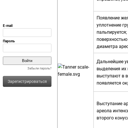
Появление жел
уплотнение гр
пальпируется;
поверхность
диаметра арео
Дальнейшее ув
выделения их 
Забыли пароль?
выступают в в
Зарегистрироваться
появляется о
Выступание ар
ареола интенс
второго конус