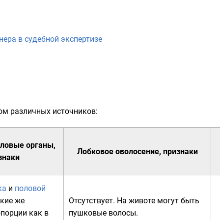
ера в судебной экспертизе
ом различных источников:
ловые органы,
Лобковое оволосение
, признаки
знаки
ка
и
половой
кие же
Отсутствует. На животе могут быть
порции как в
пушковые волосы.