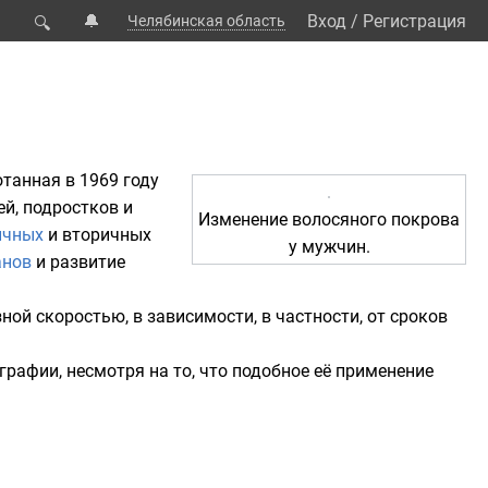
🔔
Вход
/
Регистрация
Челябинская область
🔍
отанная в
1969 году
ей
,
подростков
и
Изменение волосяного покрова
ичных
и вторичных
у мужчин.
анов
и развитие
ной скоростью, в зависимости, в частности, от сроков
ографии
, несмотря на то, что подобное её применение