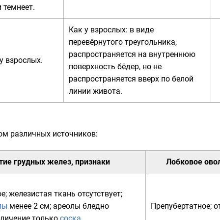
 темнеет.
Как у взрослых: в виде
перевёрнутого треугольника,
распространяется на внутреннюю
у взрослых.
поверхность бёдер, но не
распространяется вверх по
белой
линии живота
.
ом различных источников:
тие
грудных желез
, признаки
Лобковое ово
ое;
железистая ткань
отсутствует;
лы
менее 2 см; ареолы бледно
Препубертатное; о
еличение только
соска
.