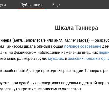
уги
Публикации
Eще
Шкала Таннера
аннера
(
англ.
Tanner scale
или
англ.
Tanner stages
) — разраб
м Таннером
шкала описывающая
половое созревание
дет
ованы на физическом наблюдении изменений внешних
перв
изменение размеров
груди
,
мужских
и
женских
половых орг
х особенностей, люди проходят через стадии Таннера с раз
зуется при
судебных экспертизах
по делам о
детской порн
одвергнуто критике независимых экспертов.