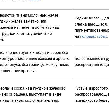
езистой ткани молочных желез;
Редкие волосы, д
удных желез заметно или
слегка вьющиеся,
 железа начинает выступать над
пигментированных
ю
грудной клетки
; увеличение
на
половых губах
.
л.
еличение грудных желез и ареол без
контуров; молочные железы и ареолы
Более тёмные и гр
иде конуса, без границы между ними;
распространяющие
крашивание ареолы.
еолы и соска над грудной железой;
Густые, взрослого
ивно окрашена, выступает в виде
распространяющи
а над тканью молочной железы.
поверхность бёдер