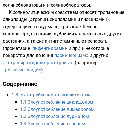
холиноблокаторы и
н
-холиноблокаторы.
К холинолитическим средствам относят тропановые
алкалоиды
(
атропин
,
скополамин
и
гиосциамин
),
содержащиеся в
дурмане
,
красавке
,
белене
,
мандрагоре
,
скополии
,
дубоизии
и в некоторых других
растениях, а также антигистаминные препараты
(
прометазин
,
дифенгидрамин
и др.) и некоторые
лекарства для лечения
паркинсонизма
и других
экстрапирамидных расстройств
(например,
тригексифенидил
).
Содержание
1
Злоупотребление холинолитиками
1.1
Злоупотребление циклодолом
1.2
Злоупотребление димедролом
1.3
Злоупотребление дурманом
1.4
Злоупотребление тареном