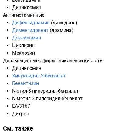
Дицикломин
Антигистаминные
Дифенгидрамин
(димедрол)
Дименгидринат
(драмина)
Доксиламин
Циклизин
Меклозин
Дизамещённые эфиры гликолевой кислоты
Дицикломин
Хинуклидил-3-бензилат
Бенактизин
N-этил-3-пиперидил-бензилат
N-метил-3-пиперидил-бензилат
EA-3167
Дитран
См. также