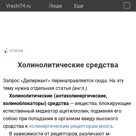
Vrachi74.ru
Люди
Eще
🔔
Челяб
🔍
Статьи
Холинолитические средства
Запрос «
Делириант
» перенаправляется сюда. На эту
тему нужна
отдельная статья
(
англ.
)
.
Холинолитические (антихолинергические,
холиноблокаторы) средства
— вещества, блокирующие
естественный медиатор
ацетилхолин
, подменяя его
собою при попадании в организм ввиду высокого
сродства к
холинергическим рецепторам мозга
.
В зависимости от рецепторов, различают
м
-