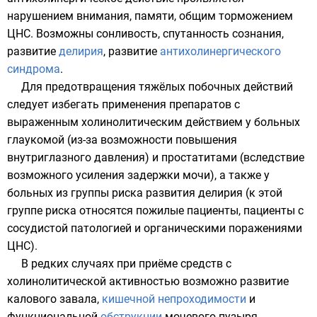
нарушением внимания, памяти, общим торможением
ЦНС
. Возможны сонливость, спутанность сознания,
развитие
делирия
, развитие
антихолинергического
синдрома
.
Для предотвращения тяжёлых побочных действий
следует избегать применения препаратов с
выраженным холинолитическим действием у больных
глаукомой (из-за возможности повышения
внутриглазного давления) и
простатитами
(вследствие
возможного усиления задержки мочи), а также у
больных из группы риска развития делирия (к этой
группе риска относятся пожилые пациенты, пациенты с
сосудистой патологией и органическими поражениями
ЦНС).
В редких случаях при приёме средств с
холинолитической активностью возможно развитие
калового завала
,
кишечной непроходимости
и
функциональной
обструкции
мочевого пузыря.