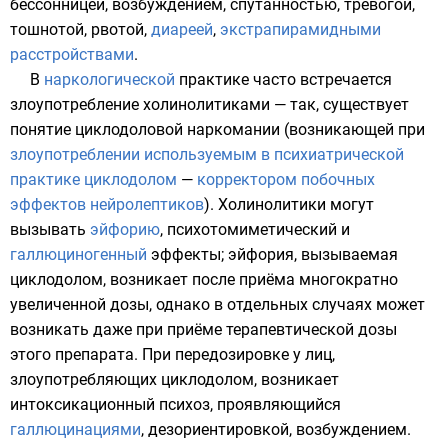
бессонницей, возбуждением, спутанностью, тревогой,
тошнотой, рвотой,
диареей
,
экстрапирамидными
расстройствами
.
В
наркологической
практике часто встречается
злоупотребление холинолитиками — так, существует
понятие
циклодоловой
наркомании (возникающей при
злоупотреблении используемым в психиатрической
практике циклодолом
—
корректором побочных
эффектов нейролептиков
). Холинолитики могут
вызывать
эйфорию
,
психотомиметический
и
галлюциногенный
эффекты; эйфория, вызываемая
циклодолом, возникает после приёма многократно
увеличенной дозы, однако в отдельных случаях может
возникать даже при приёме терапевтической дозы
этого препарата. При передозировке у лиц,
злоупотребляющих циклодолом, возникает
интоксикационный психоз, проявляющийся
галлюцинациями
, дезориентировкой, возбуждением.