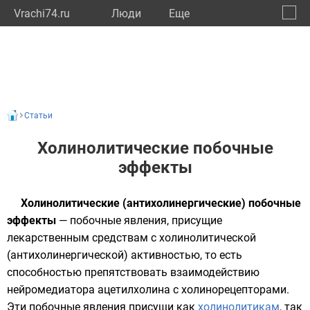
Vrachi74.ru
Люди
Eще
🔔
Челяб
🔍
Статьи
Холинолитические побочные
эффекты
Холинолитические (антихолинергические) побочные
эффекты
— побочные явления, присущие
лекарственным средствам с холинолитической
(антихолинергической) активностью, то есть
способностью препятствовать взаимодействию
нейромедиатора
ацетилхолина
с
холинорецепторами
.
Эти побочные явления присущи как
холинолитикам
, так