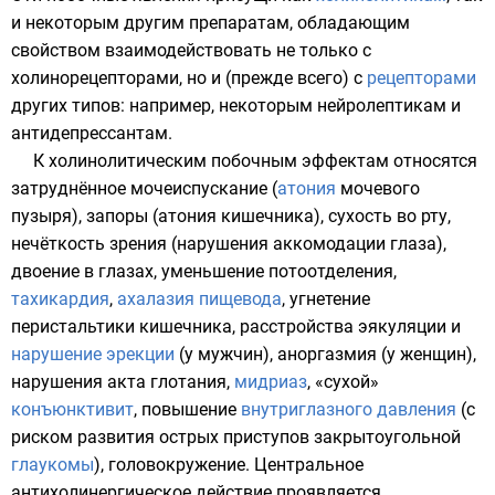
и некоторым другим препаратам, обладающим
свойством взаимодействовать не только с
холинорецепторами, но и (прежде всего) с
рецепторами
других типов: например, некоторым
нейролептикам
и
антидепрессантам
.
К холинолитическим побочным эффектам относятся
затруднённое мочеиспускание (
атония
мочевого
пузыря), запоры (атония кишечника), сухость во рту,
нечёткость зрения (нарушения
аккомодации
глаза),
двоение в глазах, уменьшение потоотделения,
тахикардия
,
ахалазия пищевода
, угнетение
перистальтики
кишечника, расстройства
эякуляции
и
нарушение эрекции
(у мужчин),
аноргазмия
(у женщин),
нарушения акта глотания,
мидриаз
, «сухой»
конъюнктивит
, повышение
внутриглазного давления
(с
риском развития острых приступов закрытоугольной
глаукомы
), головокружение. Центральное
антихолинергическое действие проявляется