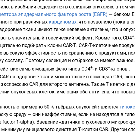
вило, в изобилии содержится в солидных опухолях, в том ч
цептора эпидермального фактора роста (EGFR)
— белком
E
енного при различных
карциномах
, что позволило (пока в 
 здоровые ткани имеют те же целевые антигены, что и опу
+
вать значительный токсический эффект. Кроме того, CD4
тщательно подбирать клоны CAR-Т. CAR-Т-клеточные продук
ее высокую эффективность по сравнению с продуктами, по
 составу. Поэтому селекция и отбраковка имеют важное з
+
+
 действие самых мощных фенотипов CD4
- и CD8
-клонов..
CAR на здоровые ткани можно также с помощью CAR, скон
т экспрессию CAR для второго антигена. Такие Т клетки с
ении опухолевых клеток, имеющих оба антигена, что повы
енностью примерно 50 % твёрдых опухолей является
гипокс
скую среду — они неэффективны, если не находятся в гипо
le factor 1-alpha). Введение «датчика опухолевого микро
к минимуму внецелевого действия Т-клетки CAR. Другой сп