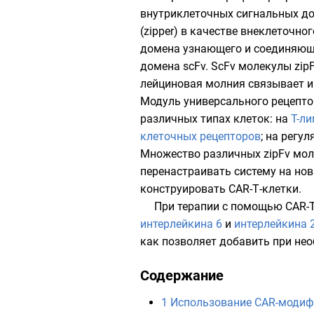
внутриклеточных сигнальных д
(zipper)
в качестве внеклеточног
домена узнающего и соединяюще
домена scFv. ScFv молекулы zip
лейциновая молния связывает и
Модуль универсального рецепто
различных типах клеток: на
T-л
клеточных рецепторов
; на
регул
Множество различных zipFv мол
перенастраивать систему на но
конструировать CAR-Т-клетки.
При терапии с помощью CAR-
интерлейкина 6
и
интерлейкина 
как позволяет добавить при нео
Содержание
1
Использование CAR-модиф