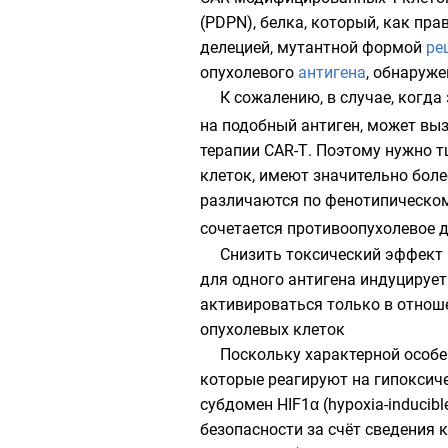
(PDPN), белка, который, как пра
делецией
, мутантной формой
ре
опухолевого
антигена
, обнаруж
К сожалению, в случае, когда
на подобный антиген, может выз
терапии CAR-Т. Поэтому нужно 
клеток, имеют значительно бол
различаются по фенотипическому
сочетается противоопухолевое
Снизить токсический эффект 
для одного антигена индуцируе
активироваться только в отнош
опухолевых клеток
Поскольку характерной особ
которые реагируют на гипоксиче
субдомен
HIF1α
(hypoxia-inducib
безопасности за счёт сведения 