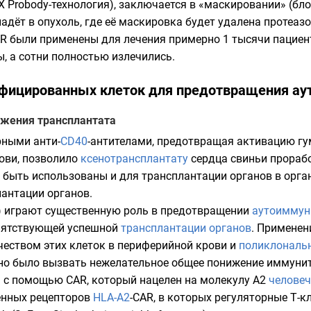
X Probody-технология), заключается в «маскировании» (б
опадёт в опухоль, где её маскировка будет удалена протеа
AR были применены для лечения примерно 1 тысячи пациен
ы, а сотни полностью излечились.
фицированных клеток для предотвращения ау
жения трансплантата
рными анти-
CD40
-антителами, предотвращая активацию г
рови, позволило
ксенотрансплантату
сердца свиньи проработ
 быть использованы и для трансплантации органов в орга
лантации органов.
) играют существенную роль в предотвращении
аутоиммун
епятствующей успешной
трансплантации органов
. Применен
чеством этих клеток в периферийной крови и
поликлональ
жно было вызвать нежелательное общее понижение иммунит
а с помощью CAR, который нацелен на молекулу А2
человеч
енных рецепторов
HLA-A2
-CAR, в которых регуляторные Т-к