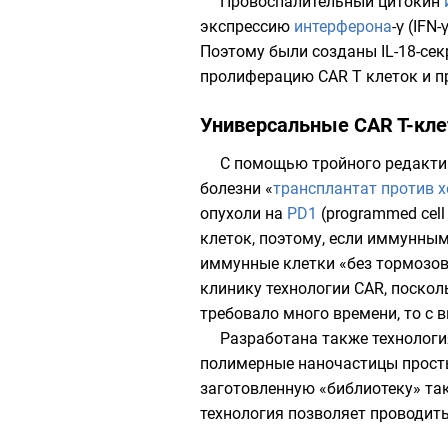
Провоспалительный цитокин
экспрессию
интерферона
-γ (IFN
Поэтому были созданы IL-18-сек
пролиферацию
CAR T клеток и 
Универсальные CAR T-кле
С помощью тройного
редакти
болезни «
трансплантат против 
опухоли на
PD1
(programmed cell
клеток, поэтому, если иммунным 
иммунные клетки «без тормозов
клинику технологии CAR, поскол
требовало много времени, то с 
Разработана также технолог
полимерные наночастицы просты 
заготовленную «библиотеку» та
технология позволяет проводи