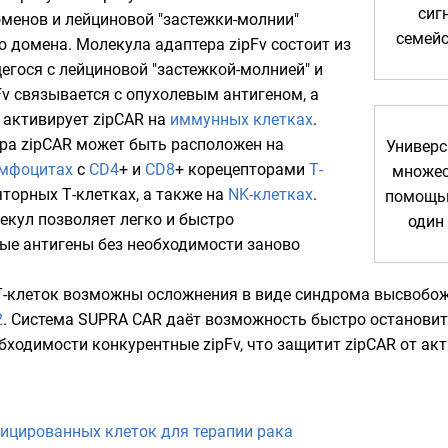
сиг
оменов и лейциновой
"застежки-молнии"
семейс
о домена. Молекула адаптера zipFv состоит из
гося с лейциновой "застежкой-молнией" и
Fv связывается с опухолевым антигеном, а
 активирует zipCAR на
иммунных клетках
.
ра zipCAR может быть расположен на
Универс
имфоцитах
с
CD4
+ и
CD8
+ корецепторами
Т-
множес
яторных Т-клетках
, а также на
NK-клетках
.
помощью
екул позволяет легко и быстро
один
вые антигены без необходимости заново
Т-клеток возможны осложнения в виде синдрома высвобож
2
. Система SUPRA CAR даёт возможность быстро останови
бходимости конкурентные zipFv, что защитит zipCAR от ак
ицированных клеток для терапии рака