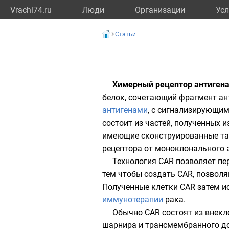
Vrachi74.ru
Люди
Организации
Усл
Статьи
Химерный рецептор антиген
белок
, сочетающий фрагмент ан
антигенами
, с сигнализирующи
состоит из частей, полученных 
имеющие сконструированные так
рецептора от
моноклонального 
Технология CAR позволяет пе
тем чтобы создать CAR, позвол
Полученные клетки CAR затем 
иммунотерапии
рака.
Обычно CAR состоят из внекл
шарнира и трансмембранного до