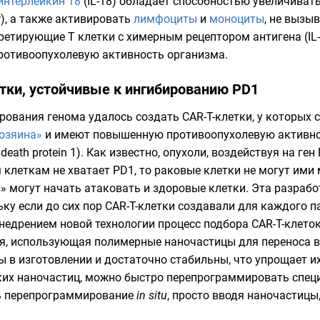
интерлейкин 18
(IL-18) обладает способностью увеличиват
-γ), а также активировать
лимфоциты
и
моноциты
, не вызы
ретирующие T клетки с химерным рецептором антигена (IL-
противоопухолевую активность организма.
тки, устойчивые к ингибированию PD1
рования генома
удалось создать CAR-T-клетки, у которых 
хозяина»
и имеют повышенную противоопухолевую активнос
 death protein 1). Как известно, опухоли, воздействуя на 
клеткам не хватает PD1, то раковые клетки не могут ими м
» могут начать атаковать и здоровые клетки. Эта разраб
ьку если до сих пор CAR-T-клетки создавали для каждого п
внедрением новой технологии процесс подбора CAR-T-клето
ия, использующая полимерные
наночастицы
для переноса в
в изготовлении и достаточно стабильны, что упрощает их
ких наночастиц, можно быстро перепрограммировать специ
ть перепрограммирование
in situ
, просто вводя наночастицы