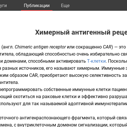
уги
Публикации
Eще
Химерный антигенный рец
а
(
англ.
Chimeric antigen receptor
или сокращенно
CAR
) — эт
титела, обладающий способностью очень избирательно с
ми доменами, способными активировать
Т-клетки
. Посколь
из разных источников, его называют
химерным
. Иммунные 
им образом CAR, приобретают высокую селективность за 
антитела
.
репрограммировать собственные иммунные клетки пациента
яющий охотиться на раковые клетки и эффективно разрушат
используют для так называемой
адоптивной иммунотерапи
еточного антигенраспознающего фрагмента, который связ
мена, с внутриклеточным доменом сигнализации, который