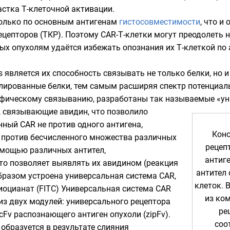
стка Т-клеточной активации.
олько по основным антигенам
гистосовместимости
, что и
цепторов (ТКР). Поэтому CAR-Т-клетки могут преодолеть 
ых опухолям удаётся избежать опознания их Т-клеткой по
является их способность связывать не только белки, но и
илированные белки, тем самым расширяя спектр потенциал
цифическому связыванию, разработаны так называемые «у
R, связывающие
авидин
, что позволило
ный CAR не против одного антигена,
Конс
а против бесчисленного множества различных
рецеп
омощью различных антител,
антиг
что позволяет выявлять их авидином (
реакция
антител 
бразом устроена универсальная система CAR,
клеток. 
иоцианат
(FITC) Универсальная система CAR
из ком
из двух модулей: универсального рецептора
ре
cFv распознающего антиген опухоли (zipFv).
соо
образуется в результате слияния