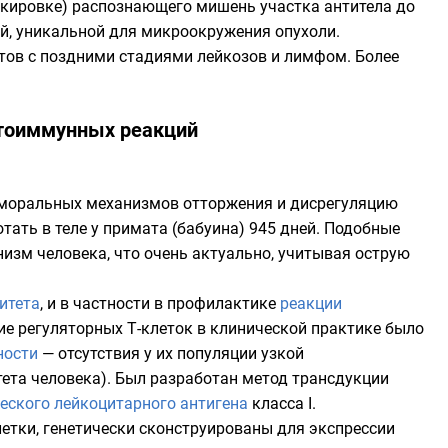
локировке) распознающего мишень участка антитела до
зой, уникальной для микроокружения опухоли.
тов с поздними стадиями лейкозов и лимфом. Более
тоиммунных реакций
уморальных механизмов отторжения и дисрегуляцию
ать в теле у примата (
бабуина
) 945 дней. Подобные
низм человека, что очень актуально, учитывая острую
итета
, и в частности в профилактике
реакции
ие регуляторных Т-клеток в клинической практике было
ности
— отсутствия у их популяции узкой
ета человека). Был разработан метод трансдукции
еского лейкоцитарного антигена
класса I.
летки, генетически сконструированы для экспрессии