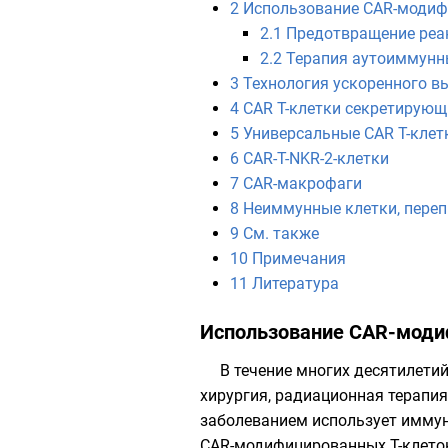
2
Использование CAR-модиф
2.1
Предотвращение реа
2.2
Терапия аутоиммунн
3
Технология ускоренного 
4
CAR T-клетки секретирующи
5
Универсальные CAR T-клет
6
CAR-T-NKR-2-клетки
7
CAR-макрофаги
8
Неиммунные клетки, переп
9
См. также
10
Примечания
11
Литература
Использование CAR-моди
В течение многих десятилети
хирургия, радиационная терапия
заболеванием использует иммун
CAR-модифицированных T-клеток