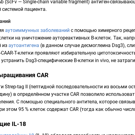
b (ScFv —
Single-chain variable fragment
) антиген-связываю
 системой пациента.
аний
ния
аутоиммунных заболеваний
с помощью химерного рецеп
-клетки на уничтожение аутореактивных В-клеток. Так, нап
й из
аутоантигена
(в данном случае десмоглеина Dsg3), сл
3-CAAR-T-клетки проявляют избирательную цитотоксичност
странить Dsg3-специфические В-клетки in vivo, не затраги
выращивания CAR
Strep-tag II (пептидной последовательности из восьми остат
дину
) в определённом участке CAR позволило использоват
ения. С помощью специального антитела, которое связыва
ри этом 95 % клеток содержат CAR (тогда как обычно числ
щие IL-18