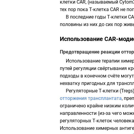
клетки CAR, (называемый Cytom
тех пор пока Т-клетка CAR не п
В последние годы Т-клетки C
половины из них до сих пор жив
Использование CAR-моди
Предотвращение реакции оттор
Использование терапии химе
путей регуляции свёртывания к
подходы в конечном счёте могут
нехватку пригодных для трансп
Регуляторные Т-клетки
(Tregs
отторжения трансплантата
, пр
ограничено крайне низким коли
направленности (из-за чего мо
регуляторных Т-клеток человек
Использование химерных антиг