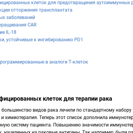
ицированных клеток для предотвращения аутоиммунных 
кции отторжения трансплантата
ых заболеваний
выращивания CAR
е IL-18
ки, устойчивые к ингибированию PD1
рограммированные в аналоги Т-клеток
фицированных клеток для терапии рака
й большинство видов рака лечили по стандартному набору 
 и химиотерапия. Теперь этот список дополнила иммунотер
ную систему пациента. Повышению значимости иммунотер
, нацеленных на раковые антигены. Так например, были 