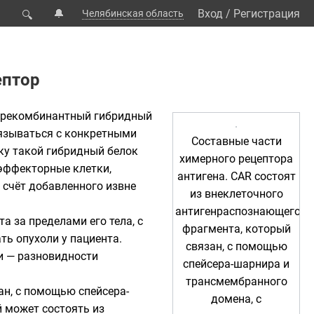
🔔
Вход
/
Регистрация
Челябинская область
🔍
ептор
о рекомбинантный гибридный
вязываться с конкретными
Составные части
ку такой гибридный белок
химерного рецептора
эффекторные клетки,
антигена. CAR состоят
счёт добавленного извне
из внеклеточного
антигенраспознающего
 за пределами его тела, с
фрагмента, который
ь опухоли у пациента.
связан, с помощью
и
— разновидности
спейсера-шарнира и
трансмембранного
ан, с помощью спейсера-
домена, с
 может состоять из