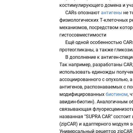
костимулирующего домена и уча
CARs опознают
антигены
не т
физиологических Т-клеточных ре
механизмов, посредством котор
гистосовместимости
Ещё одной особенностью CARs 
протеогликаны, а также гликоз
В дополнение к антиген-спе
Так например, разработаны CA
использовать единожды получен
ассоциированного с опухолью, 
антигенов, распознаваемых с п
модифицированных
биотином
, 
авидин-биотин
). Аналогичным о
связывающая
флуоресцеинизот
названная "SUPRA CAR" состоит 
(zipCAR) и адаптерного модуля s
Универсальный рецептор zipCAR 