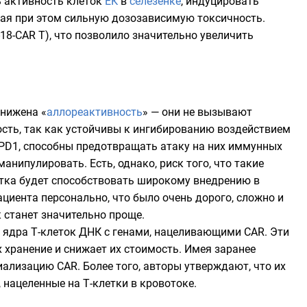
ь активность клеток
ЕК
в
селезёнке
, индуцировать
вая при этом сильную дозозависимую токсичность.
18-CAR T), что позволило значительно увеличить
снижена «
аллореактивность
» — они не вызывают
ть, так как устойчивы к ингибированию воздействием
ген PD1, способны предотвращать атаку на них иммунных
анипулировать. Есть, однако, риск того, что такие
отка будет способствовать широкому внедрению в
ациента персонально, что было очень дорого, сложно и
к станет значительно проще.
 ядра Т-клеток ДНК с генами, нацеливающими CAR. Эти
 хранение и снижает их стоимость. Имея заранее
ализацию CAR. Более того, авторы утверждают, что их
, нацеленные на Т-клетки в кровотоке.