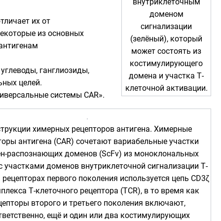
внутриклеточным
доменом
 отличает их от
сигнализации
некоторые из основных
(зелёный), который
 антигенам
может состоять из
костимулирующего
 углеводы, ганглиозиды,
домена и участка Т-
ьных целей.
клеточной активации.
ниверсальные системы CAR».
трукции химерных рецепторов антигена. Химерные
торы антигена (CAR) сочетают вариабельные участки
ен-распознающих доменов (ScFv) из моноклональных
с участками доменов внутриклеточной сигнализации Т-
В рецепторах первого поколения используется цепь CD3ζ
плекса Т-клеточного рецептора (
TCR
), в то время как
цепторы второго и третьего поколения включают,
тветственно, ещё и один или два костимулирующих