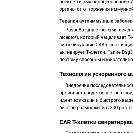
внеклеточных одноцепочечных A
органы от отторжения иммунной
Терапия аутоиммунных заболев
Разработана стратегия лече
receptor
), который нацеливает T
синтезирующие CAAR, состоящи
активирует T-клетки. Такие Dsg
поэтому способны избирательно у
Технология ускоренного 
Внедрение последовательности 
проявляет сродство к
стрептави
идентификации и быстрого выдел
быстро размножить в 200 раз. П
CAR T-клетки секретирую