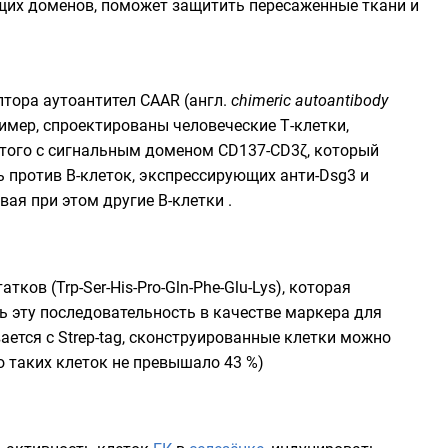
щих доменов, поможет защитить пересаженные ткани и
тора аутоантител CAAR (
англ.
chimeric autoantibody
ример, спроектированы человеческие Т-клетки,
итого с сигнальным доменом CD137-CD3ζ, который
ь против В-клеток, экспрессирующих анти-Dsg3 и
вая при этом другие В-клетки .
ков (Trp-Ser-His-Pro-Gln-Phe-Glu-Lys), которая
ь эту последовательность в качестве маркера для
ется с Strep-tag, сконструированные клетки можно
о таких клеток не превышало 43 %)