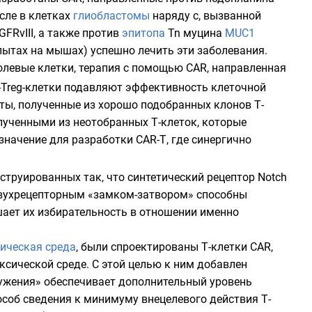
исле в клетках
глиобластомы
наряду с, вызванной
GFRvIII
, а также против
эпитопа
Tn муцина
MUC1
опытах на мышах) успешно лечить эти заболевания.
холевые клетки, терапия с помощью CAR, направленная
-Treg-клетки подавляют эффективность клеточной
ты, полученные из хорошо подобранных клонов Т-
лученными из неотобранных Т-клеток, которые
начение для разработки CAR-Т, где синергично
струированных так, что синтетический рецептор
Notch
 двухрецепторным «замком-затвором» способны
шает их избирательность в отношении именно
ическая среда
, были спроектированы Т-клетки CAR,
ксической среде. С этой целью к ним добавлен
окружения» обеспечивает дополнительный уровень
особ сведения к минимуму внецелевого действия Т-