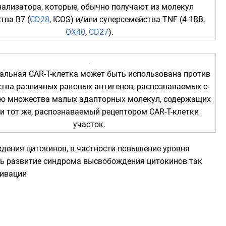
нализатора, которые, обычно получают из молекул
тва В7 (
CD28
, ICOS) и/или суперсемейства
TNF
(4-1ВВ,
OX40
,
CD27
).
альная CAR-T-клетка может быть использована против
тва различных раковых антигенов, распознаваемых с
 множества малых адапторных молекул, содержащих
 и тот же, распознаваемый рецептором CAR-T-клетки
участок.
дения цитокинов, в частности повышение уровня
ть развитие синдрома высвобождения цитокинов так
тивации