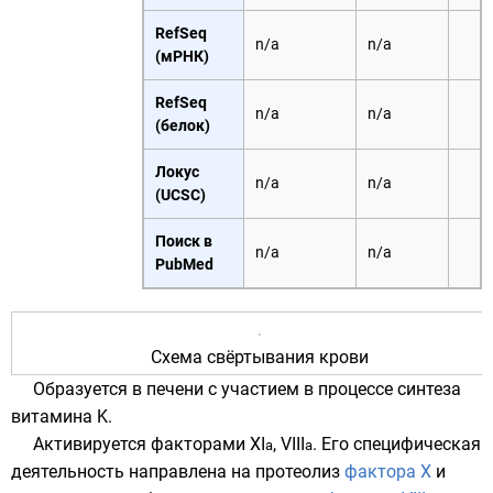
RefSeq
n/a
n/a
(мРНК)
RefSeq
n/a
n/a
(белок)
Локус
n/a
n/a
(UCSC)
Поиск в
n/a
n/a
PubMed
Схема свёртывания крови
Образуется в
печени
с участием в процессе синтеза
витамина K
.
Активируется факторами XI
, VIII
. Его специфическая
a
a
деятельность направлена на
протеолиз
фактора X
и