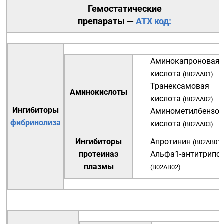
Гемостатические
препараты —
АТХ код:
Аминокапроновая
кислота
(
B02AA01
)
Транексамовая
Аминокислоты
кислота
(
B02AA02
)
Ингибиторы
Аминометилбензой
фибринолиза
кислота
(
B02AA03
)
Ингибиторы
Апротинин
(
B02AB01
)
протеиназ
Альфа1-
антитрипс
плазмы
(
B02AB02
)