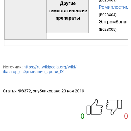
(
B02BX01
)
Другие
Ромиплостим
гемостатические
(
B02BX04
)
препараты
Элтромбопаг
(
B02BX05
)
Источник:
https://ru.wikipedia.org/wiki/
Фактор_свёртывания_крови_IX
Статья №8372, опубликована 23 ноя 2019
0
0