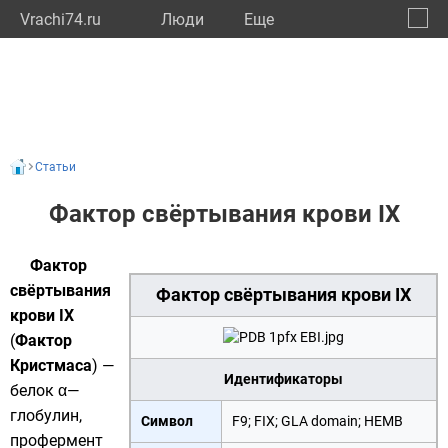
Vrachi74.ru
Люди
Eще
🔔
Челяб
🔍
Статьи
Фактор свёртывания крови IX
Фактор
свёртывания
Фактор свёртывания крови IX
крови IX
(
Фактор
Кристмаса
) —
Идентификаторы
белок
α—
глобулин
,
Символ
F9; FIX; GLA domain; HEMB
профермент