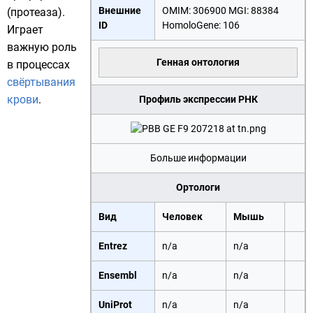
Внешние
OMIM:
306900
MGI
:
88384
(протеаза).
ID
HomoloGene
:
106
Играет
важную роль
Генная онтология
в процессах
свёртывания
крови
.
Профиль экспрессии РНК
Больше информации
Ортологи
Вид
Человек
Мышь
Entrez
n/a
n/a
Ensembl
n/a
n/a
UniProt
n/a
n/a