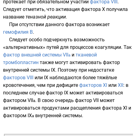
протекает при обязательном участии
фактора VIII
.
Следует отметить, что активация фактора X получила
название
теназной реакции
.
При отсутствии данного фактора возникает
гемофилия B
.
Следует особо подчеркнуть возможность
«альтернативных» путей для процессов коагуляции. Так
фактор внешней системы VII
и
тканевой
а
тромбопластин
также могут активировать фактор
внутренней системы IX. Поэтому при недостатке
факторов VIII
или IX наблюдаются более тяжёлые
кровотечения, чем при дефиците
факторов XI
или
XII
: в
последнем случае фактор IX может активироваться
фактором VII
. В свою очередь фактор VII может
а
активироваться продуктами расщепления фактора XI и
фактором IX
внутренней системы.
а