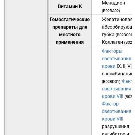
Менадион
Витамин K
(
B02BA02
)
Гемостатические
Желатиновая
препараты для
абсорбирующ
местного
губка
(
B02BC01
)
применения
Коллаген
(
B02B
Факторы
свертывания
крови
IX, II, VII
в комбинации
Факт
(
B02BD01
)
свёртывания
крови VIII
(
B02B
Фактор
свёртывания
крови VIII
разрушения
ингибиторы