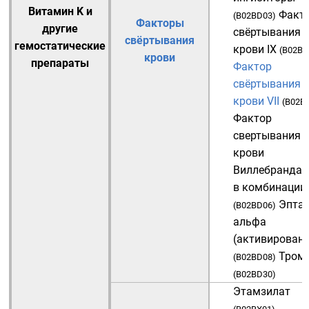
Витамин K
и
Факт
(
B02BD03
)
Факторы
другие
свёртывания
свёртывания
гемостатические
крови IX
(
B02BD
крови
препараты
Фактор
свёртывания
крови VII
(
B02B
Фактор
свертывания
крови
Виллебранда и 
в комбинации
Эпта
(
B02BD06
)
альфа
(активирован
Тром
(
B02BD08
)
(
B02BD30
)
Этамзилат