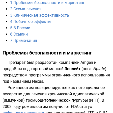
1
Проблемы безопасности и маркетинг
2
Схема лечения
3
Клиническая эффективность
4
Побочные эффекты
5
В России
6
Ссылки
7
Примечания
Проблемы безопасности и маркетинг
Препарат был разработан компанией
Amgen
и
продаётся под торговой маркой
Энплейт
(
англ.
Nplate
)
посредством программы ограниченного использования
под названием Nexus.
Ромиплостим позиционируется как потенциальное
лекарство для лечения
хронической идиопатической
(иммунной) тромбоцитопенической пурпуры
(ИТП). В
2003 году ромиплостим получил от
FDA
статус
орфанного препарата
, так как хронической ИТП в США