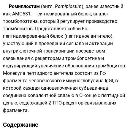
Ромиплостим
(
англ.
Romiplostim
), ранее известный
как AMG531, —
синтезированный белок
, аналог
тромбопоэтина
, который регулирует производство
тромбоцитов
. Представляет собой Fc-
пептидилированный белок (пептидное антитело),
участвующий в проведении сигнала и активации
внутриклеточной транскрипции посредством
связывания с рецепторами тромбопоэтина и
индуцирующий увеличение образования тромбоцитов.
Молекула пептидного антитела состоит из Fc-
фрагмента человеческого иммуноглобулина IgGl, в
которой каждая одноцепочечная субъединица
соединена ковалентной связью в С-конце с пептидной
цепью, содержащей 2 ТПО-рецептор-связывающих
фрагмента.
Содержание