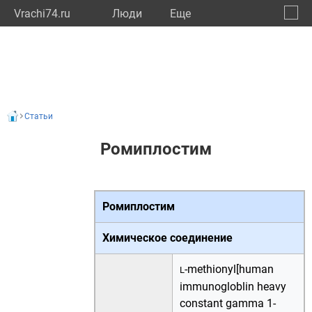
Vrachi74.ru
Люди
Eще
🔔
Челяб
🔍
Статьи
Ромиплостим
Ромиплостим
Химическое соединение
-methionyl[human
L
immunogloblin heavy
constant gamma 1-