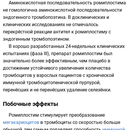
Аминокислотная последовательность ромиплостима
не гомологична аминокислотной последовательности
эндогенного тромбопоэтина. В доклинических и
клинических исследованиях не отмечалось
перекрёстной реакции антител к ромиплостиму с
эндогенным тромбопоэтином.
В хорошо разработанных 24-недельных клинических
испытаниях (фаза III), препарат ромиплостим был
значительно более эффективным, чем плацебо в
достижении устойчивого увеличения количества
тромбоцитов у взрослых пациентов с хронической
иммунной тромбоцитопенической пурпурой,
перенёсших и не перенёсших удаление селезёнки.
Побочные эффекты
Ромиплостим стимулирует преобразование
мегакариоцитов
в тромбоциты со скоростью больше
обычной, тем самым подавляет способность
иммунной