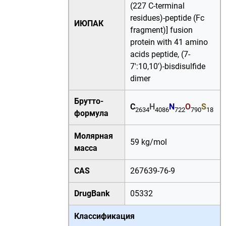
(227 C-terminal
residues)-peptide (Fc
ИЮПАК
fragment)] fusion
protein with 41 amino
acids peptide, (7-
7′:10,10′)-bisdisulfide
dimer
Брутто-
C
H
N
O
S
2634
4086
722
790
18
формула
Молярная
59 kg/mol
масса
CAS
267639-76-9
DrugBank
05332
Классификация