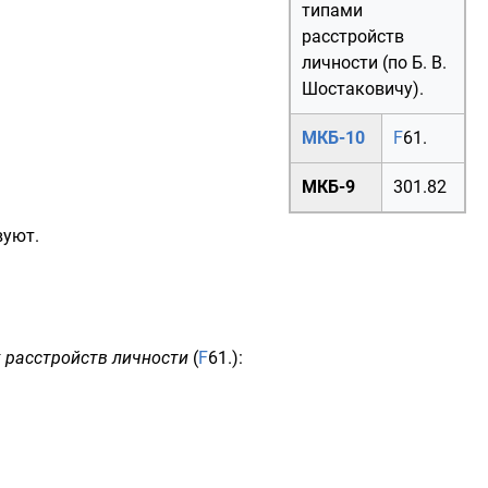
типами
расстройств
личности (по Б. В.
Шостаковичу).
МКБ-10
F
61.
МКБ-9
301.82
вуют.
 расстройств личности
(
F
61.
):