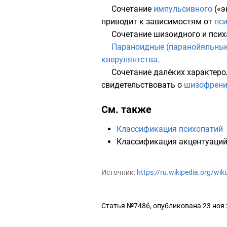
Сочетание
импульсивного
(«э
приводит к зависимостям от
пс
Сочетание шизоидного и пси
Параноидные (паранойяльны
кверулянтства
.
Сочетание далёких характеро
свидетельствовать о
шизофрен
См. также
Классификация психопатий
Классификация акцентуаци
Источник:
https://ru.wikipedia.org/
Статья №7486, опубликована 23 ноя