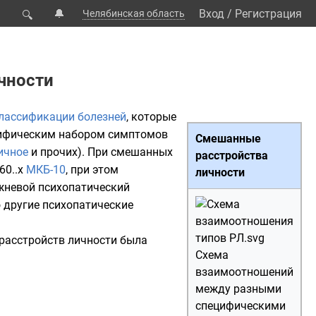
🔔
Вход
/
Регистрация
Челябинская область
🔍
чности
лассификации болезней
, которые
ецифическим набором симптомов
Смешанные
ичное
и прочих). При смешанных
расстройства
60.
.x
МКБ-10
, при этом
личности
ржневой психопатический
о другие психопатические
расстройств личности была
Схема
взаимоотношений
между разными
специфическими