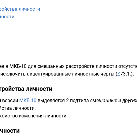
ройства личности
чности
в в МКБ-10 для смешанных расстройств личности отсутст
о исключить
акцентуированные личностные черты
(
Z
73.1.
).
тройства личности
й версии
МКБ-10
выделяется 2 подтипа
смешанных и других
ства личности;
койство изменения личности.
ичности