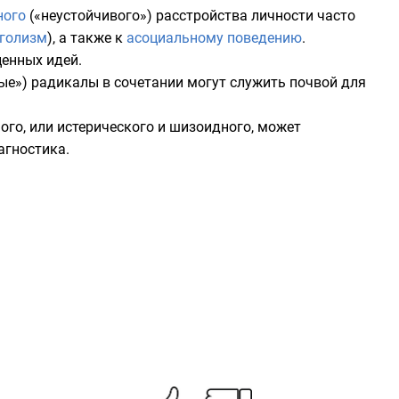
ного
(«неустойчивого») расстройства личности часто
голизм
), а также к
асоциальному поведению
.
ценных идей
.
е») радикалы в сочетании могут служить почвой для
го, или истерического и шизоидного, может
агностика.