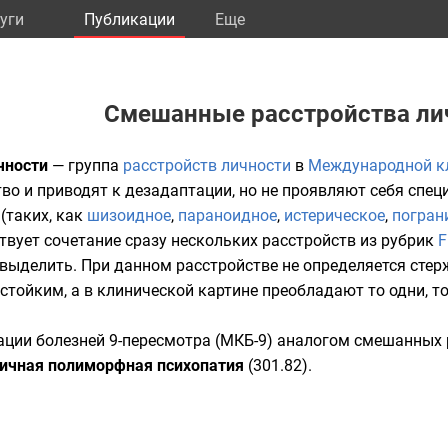
уги
Публикации
Eще
Смешанные расстройства ли
чности
— группа
расстройств личности
в
Международной к
во и приводят к дезадаптации, но не проявляют себя сп
(таких, как
шизоидное
,
параноидное
,
истерическое
,
погран
твует сочетание сразу нескольких расстройств из рубрик
F
 выделить. При данном расстройстве не определяется сте
естойким, а в клинической картине преобладают то одни, т
ции болезней 9-пересмотра (МКБ-9) аналогом смешанных 
ичная полиморфная психопатия
(
301.82
).