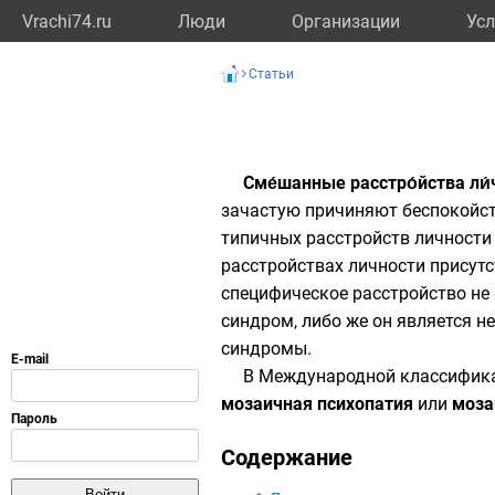
Vrachi74.ru
Люди
Организации
Усл
Статьи
Сме́шанные расстро́йства ли́
зачастую причиняют беспокойст
типичных расстройств личности 
расстройствах личности присутс
специфическое расстройство не
синдром, либо же он является н
синдромы.
В Международной классифика
мозаичная психопатия
или
моза
Содержание