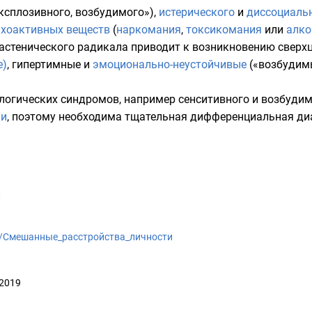
ксплозивного, возбудимого»),
истерического
и
диссоциаль
ихоактивных веществ
(
наркомания
,
токсикомания
или
алко
хастенического радикала приводит к возникновению
сверх
е)
, гипертимные и
эмоционально-неустойчивые
(«возбудимы
логических синдромов, например сенситивного и возбудимо
ии
, поэтому необходима тщательная дифференциальная ди
й
wiki/Смешанные_расстройства_личности
 2019