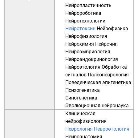
Нейропластичность
Нейророботика
Нейротехнологии
Нейротоксин
Нейрофизика
Нейрофизиология
Нейрохимия
Нейрочип
Нейроэмбриология
Нейроэндокринология
Нейроэтология
Обработка
сигналов
Палеоневрология
Поведенческая эпигенетика
Психогенетика
Синогенетика
Эволюционная нейронаука
Клиническая
нейрофизиология
Неврология
Невроотология
Нейроанатомия