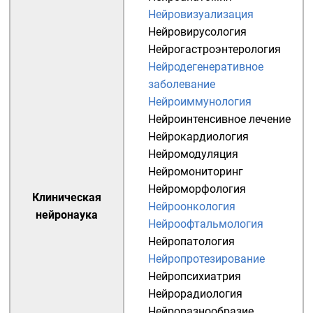
Нейровизуализация
Нейровирусология
Нейрогастроэнтерология
Нейродегенеративное
заболевание
Нейроиммунология
Нейроинтенсивное лечение
Нейрокардиология
Нейромодуляция
Нейромониторинг
Нейроморфология
Клиническая
Нейроонкология
нейронаука
Нейроофтальмология
Нейропатология
Нейропротезирование
Нейропсихиатрия
Нейрорадиология
Нейроразнообразие