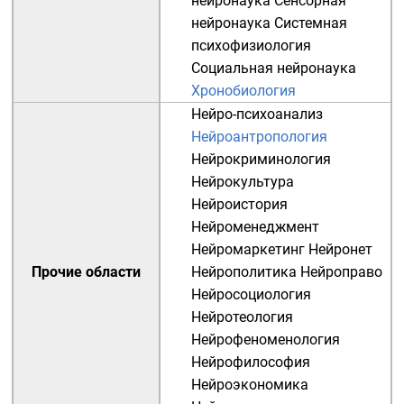
нейронаука
Сенсорная
нейронаука
Системная
психофизиология
Социальная нейронаука
Хронобиология
Нейро-психоанализ
Нейроантропология
Нейрокриминология
Нейрокультура
Нейроистория
Нейроменеджмент
Нейромаркетинг
Нейронет
Прочие области
Нейрополитика
Нейроправо
Нейросоциология
Нейротеология
Нейрофеноменология
Нейрофилософия
Нейроэкономика