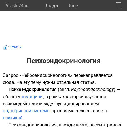
Vrachi74.ru
Люди
Eще
🔔
Челяб
🔍
Статьи
Психоэндокринология
Запрос «
Нейроэндокринология
» перенаправляется
сюда. На эту тему нужна
отдельная статья
.
Психоэндокриноло́гия
(
англ.
Psychoendocrinology
) —
область
медицины
, в рамках которой изучается
взаимодействие между функционированием
эндокринной системы
организма человека и его
психикой
.
Психоэндокринология, прежде всего, рассматривает