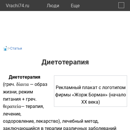
Vrachi74.ru
Люди
Eще
🔔
Челяб
🔍
Статьи
Диетотерапия
Диетотерапия
(
греч.
δίαιτα
— образ
Рекламный
плакат
с
логотипом
жизни, режим
фирмы «Жорж Борман» (начало
питания +
греч.
XX века)
θεραπεία
— терапия,
лечение,
оздоровление
, лекарство), лечебный метод,
заключающийся в терапии различных заболеваний