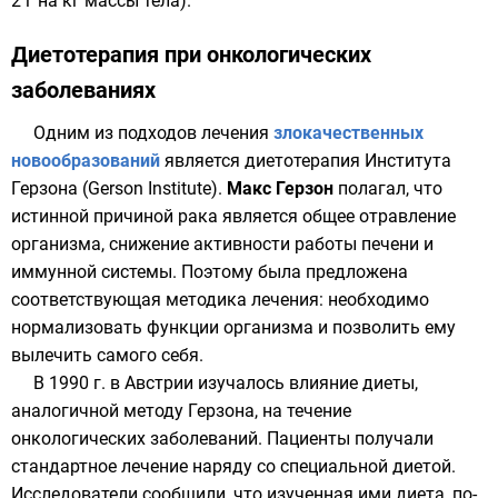
2 г на кг массы тела).
Диетотерапия при онкологических
заболеваниях
Одним из подходов лечения
злокачественных
новообразований
является диетотерапия Института
Герзона (Gerson Institute).
Макс Герзон
полагал, что
истинной причиной рака является общее отравление
организма, снижение активности работы печени и
иммунной системы. Поэтому была предложена
соответствующая методика лечения: необходимо
нормализовать функции организма и позволить ему
вылечить самого себя.
В 1990 г. в Австрии изучалось влияние диеты,
аналогичной методу Герзона, на течение
онкологических заболеваний. Пациенты получали
стандартное лечение наряду со специальной диетой.
Исследователи сообщили, что изученная ими диета, по-