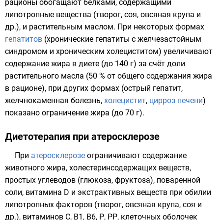
рационы обогащают белками, содержащими
липотропные вещества (творог, соя, овсяная крупа и
др.), и растительным маслом. При некоторых формах
гепатитов
(хронические гепатиты с желчезастойным
синдромом и хроническим холециститом) увеличивают
содержание жира в диете (до 140 г) за счёт доли
растительного масла (50 % от общего содержания жира
в рационе), при других формах (острый гепатит,
желчнокаменная болезнь
,
холецистит
,
цирроз печени
)
показано ограничение жира (до 70 г).
Диетотерапия при атеросклерозе
При
атеросклерозе
ограничивают содержание
животного жира, холестеринсодержащих веществ,
простых углеводов (глюкоза, фруктоза), поваренной
соли, витамина D и экстрактивных веществ при обилии
липотропных факторов (творог, овсяная крупа, соя и
др.), витаминов С, В1, B6, Р, РР, клеточных оболочек