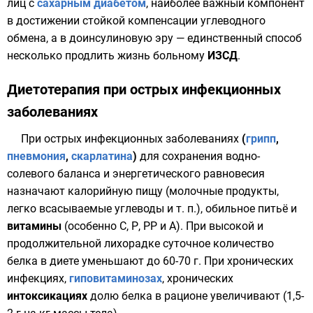
лиц с
сахарным диабетом
, наиболее важный компонент
в достижении стойкой компенсации углеводного
обмена, а в доинсулиновую эру — единственный способ
несколько продлить жизнь больному
ИЗСД
.
Диетотерапия при острых инфекционных
заболеваниях
При острых инфекционных заболеваниях
(
грипп
,
пневмония
,
скарлатина
)
для сохранения водно-
солевого баланса и энергетического равновесия
назначают калорийную пищу (молочные продукты,
легко всасываемые углеводы и т. п.), обильное питьё и
витамины
(особенно С, Р, PP и А). При высокой и
продолжительной лихорадке суточное количество
белка в диете уменьшают до 60-70 г. При хронических
инфекциях,
гиповитаминозах
, хронических
интоксикациях
долю белка в рационе увеличивают (1,5-