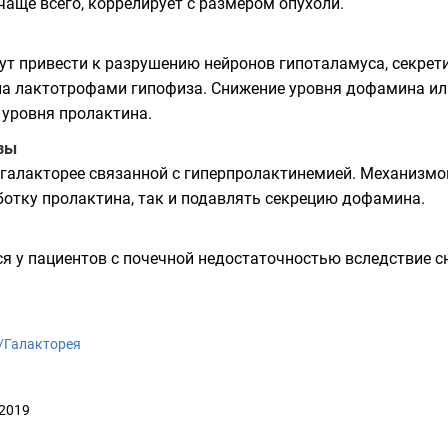
аще всего, коррелирует с размером опухоли.
ут привести к разрушению нейронов гипоталамуса, секр
а лактотрофами гипофиза. Снижение уровня дофамина или
 уровня пролактина.
зы
 галакторее связанной с гиперпролактинемией. Механизм
отку пролактина, так и подавлять секрецию дофамина.
я у пациентов с почечной недостаточностью вследствие 
ki/Галакторея
 2019