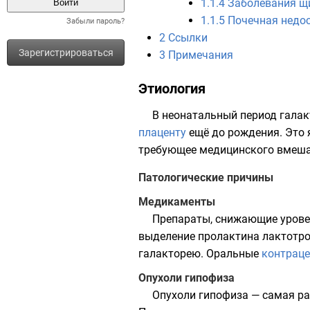
1.1.4
Заболевания щ
1.1.5
Почечная недо
Забыли пароль?
2
Ссылки
Зарегистрироваться
3
Примечания
Этиология
В неонатальный период гала
плаценту
ещё до рождения. Это 
требующее медицинского вмешат
Патологические причины
Медикаменты
Препараты, снижающие уров
выделение
пролактина
лактотр
галакторею. Оральные
контрац
Опухоли гипофиза
Опухоли гипофиза — самая р