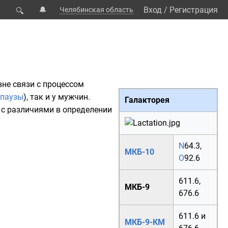
🔔
Вход
/
Регистрация
Челябинская область
🔍
не связи с процессом
паузы
), так и у мужчин.
Галакторея
о с различиями в определении
N
64.3
,
МКБ-10
O
92.6
611.6
,
МКБ-9
676.6
611.6
и
МКБ-9-КМ