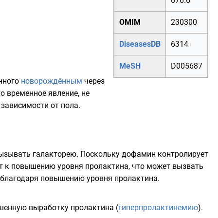
676.6
OMIM
230300
DiseasesDB
6314
MeSH
D005687
енного
новорождённым
через
о временное явление, не
зависимости от пола.
вызывать галакторею. Поскольку дофамин контролирует
т к повышению уровня пролактина, что может вызвать
 благодаря повышению уровня пролактина.
шенную выработку пролактина (
гиперпролактинемию
).