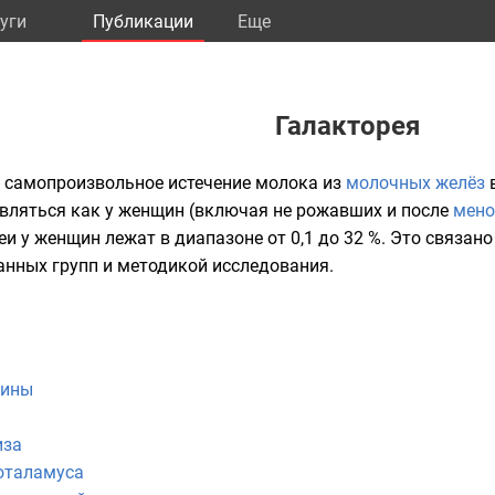
уги
Публикации
Eще
Галакторея
 самопроизвольное истечение
молока
из
молочных желёз
в
вляться как у женщин (включая не рожавших и после
мено
и у женщин лежат в диапазоне от 0,1 до 32 %. Это связан
анных групп и методикой исследования.
чины
иза
оталамуса