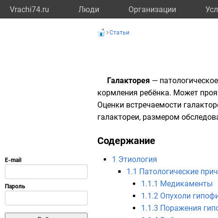
Vrachi74.ru
Люди
Организации
Усл
Статьи
Галакторея
— патологическое
кормления ребёнка. Может проя
Оценки встречаемости галакторе
галактореи, размером обследов
Содержание
1
Этиология
1.1
Патологические при
1.1.1
Медикаменты
1.1.2
Опухоли гипоф
1.1.3
Поражения гип