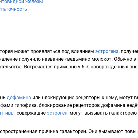
итовидной железы
статочность
кторея может проявляться под влиянием
эстрогена
, получ
явление получило название «ведьмино молоко». Обычно эт
ельства. Встречается примерно у 6 % новорождённых вне 
ень
дофамина
или блокирующие
рецепторы
к нему, могут 
офами
гипофиза
, блокирование рецепторов дофамина ведё
ептивы
, содержащие
эстроген
, могут вызывать галакторею
аспространённая причина галактореи. Они вызывают повы