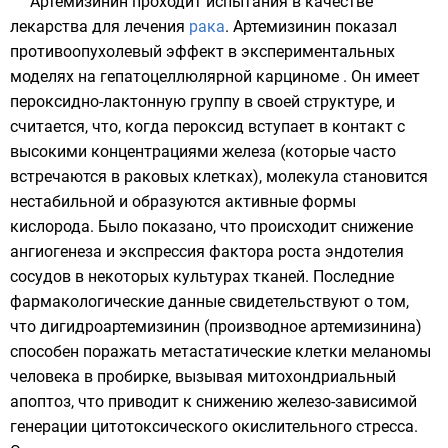
Артемизинин проходит испытания в качестве
лекарства для лечения
рака
. Артемизинин показал
противоопухолевый эффект в экспериментальных
моделях на гепатоцеллюлярной карциноме . Он имеет
пероксидно
-
лактонную
группу в своей структуре, и
считается, что, когда пероксид вступает в контакт с
высокими концентрациями железа (которые часто
встречаются в раковых клетках), молекула становится
нестабильной и образуются
активные формы
кислорода
. Было показано, что происходит снижение
ангиогенеза и экспрессия фактора роста эндотелия
сосудов в некоторых культурах тканей. Последние
фармакологические данные свидетельствуют о том,
что дигидроартемизинин (производное артемизинина)
способен поражать метастатические клетки меланомы
человека в пробирке, вызывая митохондриальный
апоптоз, что приводит к снижению железо-зависимой
генерации цитотоксического окислительного стресса.