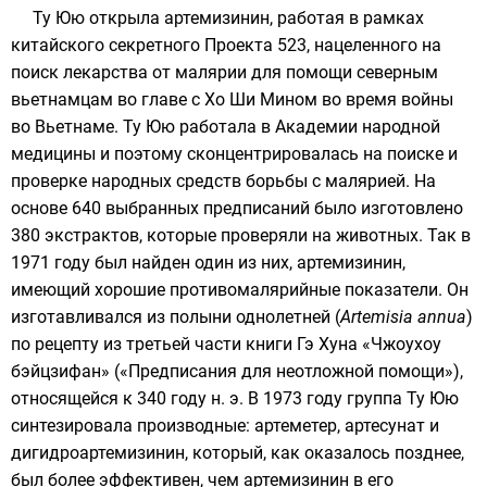
Ту Юю
открыла артемизинин, работая в рамках
китайского
секретного Проекта 523, нацеленного на
поиск лекарства от малярии для помощи северным
вьетнамцам во главе с
Хо Ши Мином
во время
войны
во Вьетнаме
. Ту Юю работала в Академии народной
медицины и поэтому сконцентрировалась на поиске и
проверке народных средств борьбы с малярией. На
основе 640 выбранных предписаний было изготовлено
380 экстрактов, которые проверяли на животных. Так в
1971 году был найден один из них, артемизинин,
имеющий хорошие противомалярийные показатели. Он
изготавливался из полыни однолетней (
Artemisia annua
)
по рецепту из третьей части книги
Гэ Хуна
«Чжоухоу
бэйцзифан» («Предписания для неотложной помощи»),
относящейся к 340 году н. э. В 1973 году группа Ту Юю
синтезировала производные: артеметер, артесунат и
дигидроартемизинин, который, как оказалось позднее,
был более эффективен, чем артемизинин в его