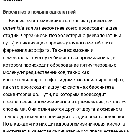
Биосинтез в полыни однолетней
Биосинтез артемизинина в полыни однолетней
(
Artemisia annua
) вероятнее всего происходит в две
стадии: через
биосинтез холестерина
(мевалонатный
путь) и циклизацию промежуточного
метаболита
—
фарнезилдифосфата. Также возможен и
немевалонатный путь биосинтеза артемизинина, в
котором происходит образование пятиуглеродных
молекул-предшественников, таких как
изопентенилпирофосфат и диметилаллилпирофосфат,
как это происходит в других системах биосинтеза
сесквитерпенов. Пути, по которым происходит
превращение артемизининола в артемизинин, остаются
спорными. Они отличаются друг от друга в основном
тем, когда именно происходит
стадия восстановления
.
Но в каждом из них дигидроартемизининовая кислота
выступает в качестве окончательного предшественника