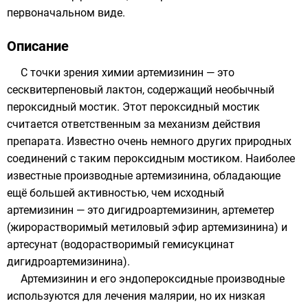
первоначальном виде.
Описание
С точки зрения химии артемизинин — это
сесквитерпеновый
лактон
, содержащий необычный
пероксидный мостик
. Этот пероксидный мостик
считается ответственным за механизм действия
препарата. Известно очень немного других природных
соединений с таким пероксидным мостиком. Наиболее
известные производные артемизинина, обладающие
ещё большей активностью, чем исходный
артемизинин — это дигидроартемизинин, артеметер
(жирорастворимый метиловый эфир артемизинина) и
артесунат (водорастворимый гемисукцинат
дигидроартемизинина).
Артемизинин и его эндопероксидные производные
используются для лечения малярии, но их низкая