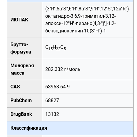
(3''R'',5a''S'',6''R'',8a''S'',9''R'',12''S'',12a''R'')-
октагидро-3,6,9-триметил-3,12-
ИЮПАК
эпокси-12''H''-пирано[4,3-''j'']-1,2-
бензодиоксипин-10(3''H'')-1
Брутто-
C
H
O
15
22
5
формула
Молярная
282.332 г/моль
масса
CAS
63968-64-9
PubChem
68827
DrugBank
13132
Классификация