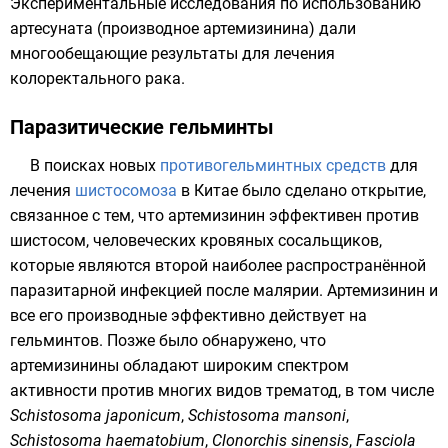
Экспериментальные исследования по использованию
артесуната (производное артемизинина) дали
многообещающие результаты для лечения
колоректального рака.
Паразитические гельминты
В поисках новых
противогельминтных средств
для
лечения
шистосомоза
в Китае было сделано открытие,
связанное с тем, что артемизинин эффективен против
шистосом
, человеческих кровяных сосальщиков,
которые являются второй наиболее распространённой
паразитарной инфекцией после малярии. Артемизинин и
все его производные эффективно действует на
гельминтов
. Позже было обнаружено, что
артемизинины обладают широким спектром
активности против многих видов
трематод
, в том числе
Schistosoma japonicum
,
Schistosoma mansoni
,
Schistosoma haematobium
,
Clonorchis sinensis
,
Fasciola