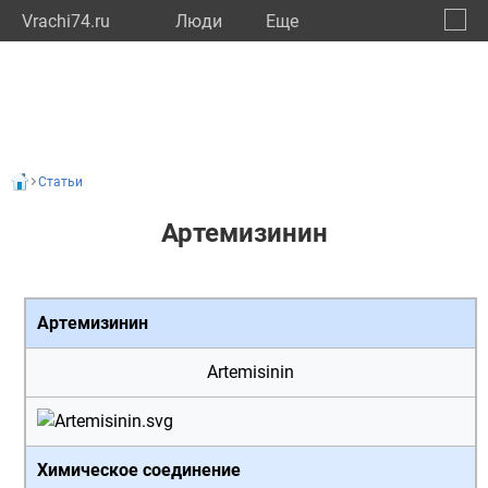
Vrachi74.ru
Люди
Eще
🔔
Челяб
🔍
Статьи
Артемизинин
Артемизинин
Artemisinin
Химическое соединение