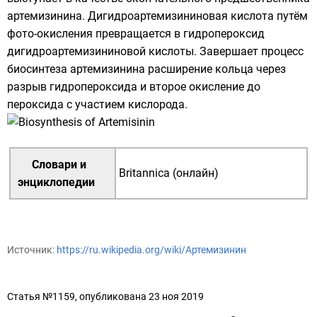
артемизинина. Дигидроартемизининовая кислота путём
фото-окисления
превращается в
гидропероксид
дигидроартемизининовой кислоты. Завершает процесс
биосинтеза артемизинина расширение кольца через
разрыв гидропероксида и второе окисление до
пероксида
с участием кислорода.
Словари и
Britannica (онлайн)
энциклопедии
Источник:
https://ru.wikipedia.org/wiki/Артемизинин
Статья №1159, опубликована 23 ноя 2019