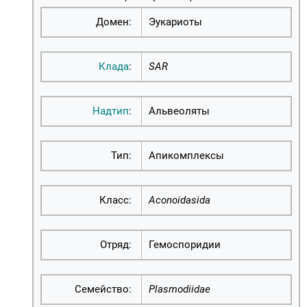
Домен:
Эукариоты
Клада
:
SAR
Надтип
:
Альвеоляты
Тип:
Апикомплексы
Класс:
Aconoidasida
Отряд:
Гемоспоридии
Семейство:
Plasmodiidae