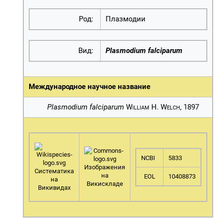
Род:
Плазмодии
Вид:
Plasmodium falciparum
Международное научное название
Plasmodium falciparum
William H. Welch
, 1897
NCBI
5833
Изображения
Систематика
на
EOL
10408873
на
Викискладе
Викивидах