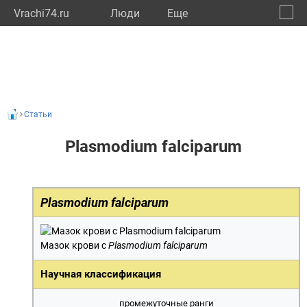
Vrachi74.ru
Люди
Eще
🔔
Челяб
🔍
Статьи
Plasmodium falciparum
Plasmodium falciparum
Мазок крови с
Plasmodium falciparum
Научная классификация
промежуточные ранги