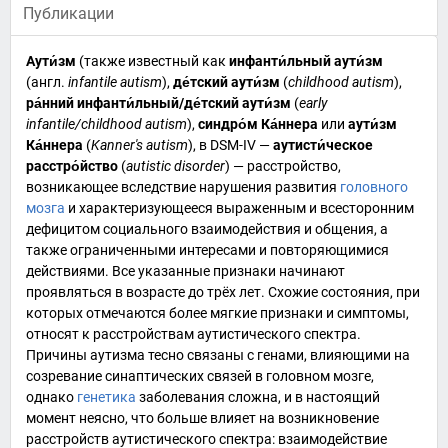
Публикации
Аути́зм
(также известный как
инфанти́льный аути́зм
(
англ.
infantile autism
),
де́тский аути́зм
(
childhood autism
),
ра́нний инфанти́льный/де́тский аути́зм
(
early
infantile/childhood autism
),
синдро́м
Ка́ннера
или
аути́зм
Ка́ннера
(
Kanner's autism
), в
DSM-IV
—
аутисти́ческое
расстро́йство
(
autistic disorder
) — расстройство,
возникающее вследствие нарушения развития
головного
мозга
и характеризующееся выраженным и всесторонним
дефицитом
социального
взаимодействия и
общения
, а
также ограниченными интересами и повторяющимися
действиями. Все указанные признаки начинают
проявляться в возрасте до трёх лет. Схожие состояния, при
которых отмечаются более мягкие признаки и
симптомы
,
относят к
расстройствам аутистического спектра
.
Причины аутизма тесно связаны с
генами
, влияющими на
созревание
синаптических
связей в головном мозге,
однако
генетика
заболевания сложна, и в настоящий
момент неясно, что больше влияет на возникновение
расстройств аутистического спектра: взаимодействие