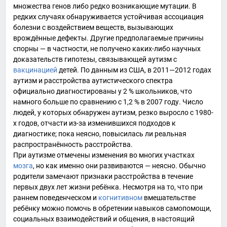
множества генов либо редко возникающие
мутации
. В
редких случаях обнаруживается устойчивая ассоциация
болезни с воздействием веществ, вызывающих
врождённые дефекты. Другие предполагаемые причины
спорны — в частности, не получено каких-либо научных
доказательств гипотезы, связывающей аутизм с
вакцинацией
детей
. По данным из
США
, в 2011—2012 годах
аутизм и расстройства аутистического спектра
официально диагностированы у 2 % школьников, что
намного больше по сравнению с 1,2 % в 2007 году. Число
людей, у которых обнаружен аутизм, резко выросло с
1980-
х годов
, отчасти из-за изменившихся подходов к
диагностике; пока неясно, повысилась ли реальная
распространённость расстройства.
При аутизме отмечены изменения во многих участках
мозга
, но как именно они развиваются — неясно. Обычно
родители замечают признаки расстройства в течение
первых двух лет жизни ребёнка. Несмотря на то, что при
раннем поведенческом и
когнитивном
вмешательстве
ребёнку можно помочь в обретении навыков самопомощи,
социальных взаимодействий и общения, в настоящий