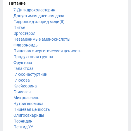
Питание
7-Дигидрохолестерин
Допустимая дневная доза
Гидроксид-хлорид меди(II)
Питьё
Эргостерол
Незаменимые аминокислоты
Флавоноиды
Пищевая энергетическая ценность
Продуктовая группа
Фруктоза
Галактоза
Глюконастуртиин
Глюкоза
Клейковина
Гликоген
Микрозелень
Нутригеномика
Пищевая ценность
Олигосахариды
Пеонидин
Пептид YY