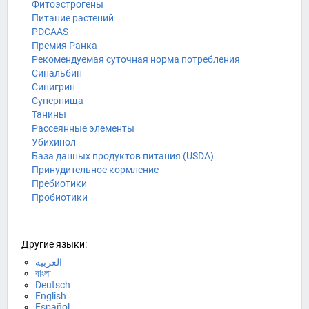
Фитоэстрогены
Питание растений
PDCAAS
Премия Ранка
Рекомендуемая суточная норма потребления
Синальбин
Синигрин
Суперпища
Танины
Рассеянные элементы
Убихинол
База данных продуктов питания (USDA)
Принудительное кормление
Пребиотики
Пробиотики
Другие языки:
العربية
বাংলা
Deutsch
English
Español