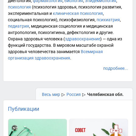
диетология
,
фармакология
,
биология
,
эпидемиология
,
психология
(психология здоровья, психология развития,
экспериментальная и
клиническая психология
,
социальная психология
),
психофизиология
,
психиатрия
,
педиатрия
,
медицинская социология
и
медицинская
антропология
,
психогигиена
,
дефектология
и другие.
Охрана здоровья человека (
здравоохранение
) — одна из
функций государства. В мировом масштабе охраной
здоровья человечества занимается
Всемирная
организация здравоохранения
.
подробнее...
Весь мир
▷
Россия
▷
Челябинская обл.
Публикации