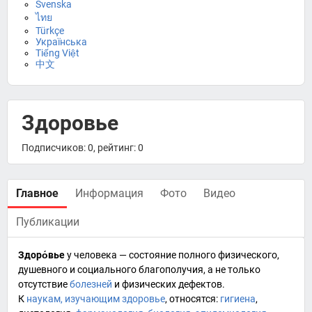
Svenska
ไทย
Türkçe
Українська
Tiếng Việt
中文
Здоровье
Подписчиков: 0, рейтинг: 0
Главное
Информация
Фото
Видео
Публикации
Здоро́вье
у человека — состояние полного физического,
душевного и социального благополучия, а не только
отсутствие
болезней
и физических дефектов.
К
наукам, изучающим здоровье
, относятся:
гигиена
,