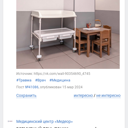
Источник: https://vk.com/wall-90354690_4745
#Травма
#Врач
#Медицина
Пост
№41086
, опубликован
15 мар 2024
Сохранить
интересно
/
не интересно
Медицинский центр «Медеор»