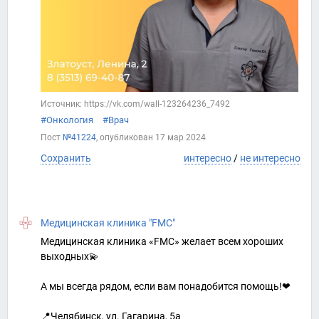
Источник: https://vk.com/wall-123264236_7492
#Онкология
#Врач
Пост
№41224
, опубликован
17 мар 2024
Сохранить
интересно
/
не интересно
Медицинская клиника "FMC"
Медицинская клиника «FMC» желает всем хороших
выходных💫
А мы всегда рядом, если вам понадобится помощь!❤⠀
📍Челябинск, ул. Гагарина, 5а⁣⁣⠀⁣⁣⠀