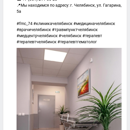
📍Мы находимся по адресу: г. Челябинск, ул. Гагарина,
5а
#fmc_74 #клиникачелябинск #медициначелябинск
#врачичелябинск #травмпунктчелябинск
#медцентрчелябинск #челябинск #терапевт
#терапевтчелябинск #терапевтгематолог