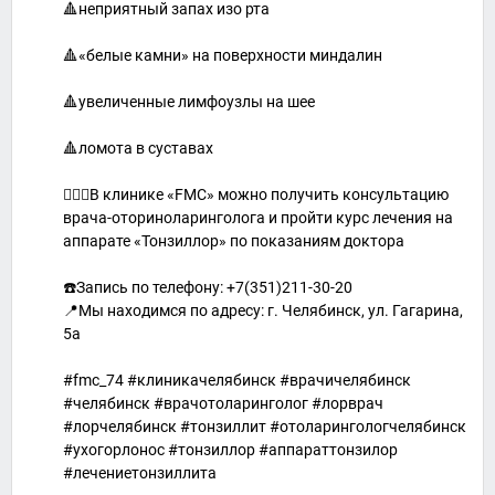
🔺неприятный запах изо рта
🔺«белые камни» на поверхности миндалин
🔺увеличенные лимфоузлы на шее
🔺ломота в суставах
🧑🏽‍⚕️В клинике «FMC» можно получить консультацию
врача-оториноларинголога и пройти курс лечения на
аппарате «Тонзиллор» по показаниям доктора
☎️Запись по телефону: +7(351)211-30-20
📍Мы находимся по адресу: г. Челябинск, ул. Гагарина,
5а
#fmc_74 #клиникачелябинск #врачичелябинск
#челябинск #врачотоларинголог #лорврач
#лорчелябинск #тонзиллит #отоларингологчелябинск
#ухогорлонос #тонзиллор #аппараттонзилор
#лечениетонзиллита