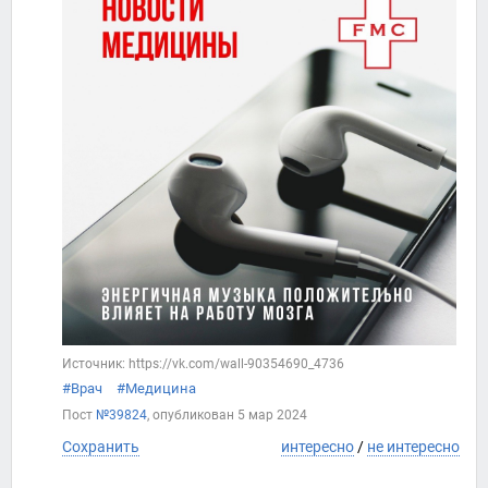
Источник: https://vk.com/wall-90354690_4736
#Врач
#Медицина
Пост
№39824
, опубликован
5 мар 2024
Сохранить
интересно
/
не интересно