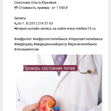
Соколова Ольга Юрьевна
💳 Стоимость приема - от 1 550 ₽
Запись:
📞по т. 8 (351) 214 57 63
📲через онлайн-запись на сайте www.medeor74.ru
#нефролог #нефрологчелябинск #терапевтчелябинск
#медеормц #медицинскийцентр #врачичелябинск
#лечениепочек