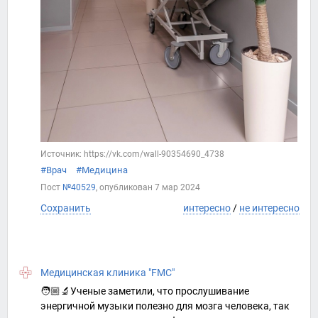
Источник: https://vk.com/wall-90354690_4738
#Врач
#Медицина
Пост
№40529
, опубликован
7 мар 2024
Сохранить
интересно
/
не интересно
Медицинская клиника "FMC"
🧑🏼‍🔬Ученые заметили, что прослушивание
энергичной музыки полезно для мозга человека, так