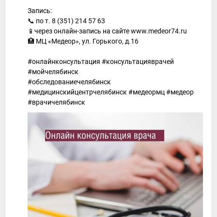
Запись:
📞 по т. 8 (351) 214 57 63
📱через онлайн-запись на сайте www.medeor74.ru
🏥 МЦ «Медеор», ул. Горького, д.16
#онлайнконсультация #консультацияврачей
#мойчелябинск
#обследованиечелябинск
#медицинскийцентрчелябинск #медеормц #медеор
#врачичелябинск