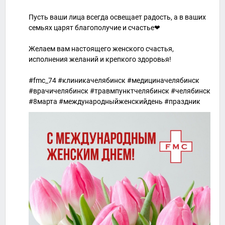
Пусть ваши лица всегда освещает радость, а в ваших
семьях царят благополучие и счастье❤
Желаем вам настоящего женского счастья,
исполнения желаний и крепкого здоровья!
#fmc_74 #клиникачелябинск #медициначелябинск
#врачичелябинск #травмпунктчелябинск #челябинск
#8марта #международныйженскийдень #праздник