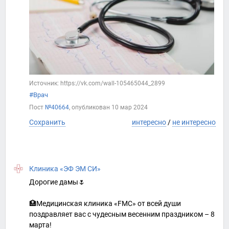
Источник: https://vk.com/wall-105465044_2899
#Врач
Пост
№40664
, опубликован
10 мар 2024
Сохранить
интересно
/
не интересно
Клиника «ЭФ ЭМ СИ»
Дорогие дамы🌷
🏥Медицинская клиника «FMC» от всей души
поздравляет вас с чудесным весенним праздником – 8
марта!