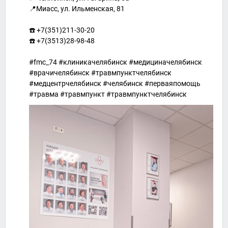
📍Миасс, ул. Ильменская, 81⁣⁣⠀⁣⁣⠀
⁣⁣⠀⁣⁣⠀
☎️ +7(351)211-30-20
☎️ +7(3513)28-98-48
#fmc_74 #клиникачелябинск #медициначелябинск
#врачичелябинск #травмпунктчелябинск
#медцентрчелябинск #челябинск #перваяпомощь
#травма #травмпункт #травмпунктчелябинск