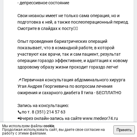
- депрессивное состояние
Свои нюансы имеет не только сама операция, но и
подготовка к ней, а также послеоперационный период.
Смотрите в слайдах к посту👉🏻
Опыт проведения бариатрических операций
показывает, что в командной работе, в которой
участвуют как врачи, так и сам пациент, результат
операции гораздо эффективнее, и адаптация к новому
здоровому образу жизни проходит гораздо легче!
📌Первичная консультация абдоминального хирурга
Угая Андрея Георгиевича по вопросам лечения
ожирения и сахарного диабета ll типа - БЕСПЛАТНО
Запись на консультацию:
📞по т. 8 (351) 214 57 63
📲через онлайн-запись на сайте www.medeor74.ru
Мы используем файлы
cookie
.
Принять
Продолжая использовать сайт, вы даете свое согласие на
#бариатрия #врачхирург #медеормц
работу с этими файлами.