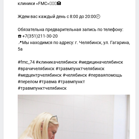
клиники «FMC»👨🏼‍⚕️🏥
Ждем вас каждый день с 8:00 до 20:00🕗
Обязательна предварительная запись по телефону:
☎️ +7(351)211-30-20
📍Мы находимся по адресу: г. Челябинск, ул. Гагарина,
5а
#fmc_74 #клиникачелябинск #медициначелябинск
#врачичелябинск #травмпунктчелябинск
#медцентрчелябинск #челябинск #перваяпомощь
#перелом #травма #травмпункт
#травмпунктчелябинск