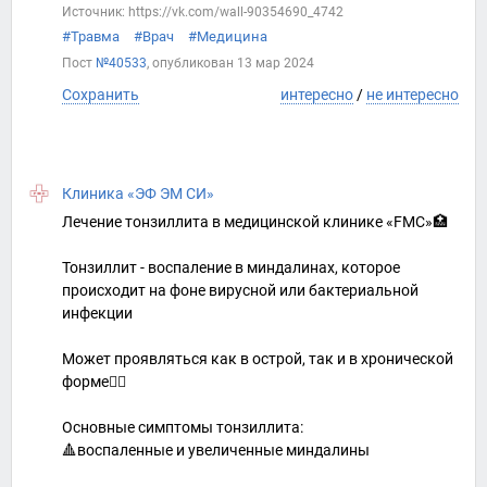
Источник: https://vk.com/wall-90354690_4742
#Травма
#Врач
#Медицина
Пост
№40533
, опубликован
13 мар 2024
Сохранить
интересно
/
не интересно
Клиника «ЭФ ЭМ СИ»
Лечение тонзиллита в медицинской клинике «FMC»🏥
Тонзиллит - воспаление в миндалинах, которое
происходит на фоне вирусной или бактериальной
инфекции
Может проявляться как в острой, так и в хронической
форме☝🏻
Основные симптомы тонзиллита:
🔺воспаленные и увеличенные миндалины