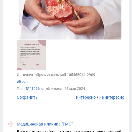
Источник: https://vk.com/wall-105465044_2909
#Врач
Пост
№41266
, опубликован
14 мар 2024
Сохранить
интересно
/
не интересно
Медицинская клиника "FMC"
Благодарим за тёплые отзывы в адрес наших врачей!