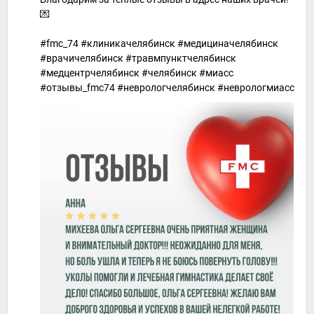
💌
#fmc_74 #клиникачелябинск #медициначелябинск
#врачичелябинск #травмпунктчелябинск
#медцентрчелябинск #челябинск #миасс
#отзывы_fmc74 #неврологчелябинск #неврологмиасс