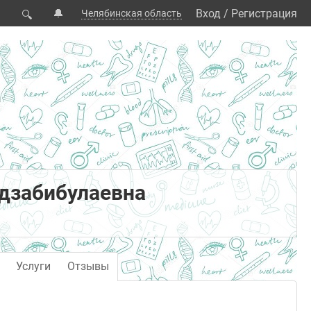
🔔
Вход
/
Регистрация
Челябинская область
🔍
дзабибулаевна
Услуги
Отзывы