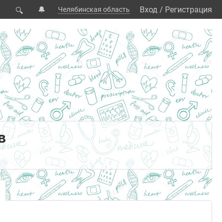
🔔
Вход
/
Регистрация
Челябинская область
🔍
в