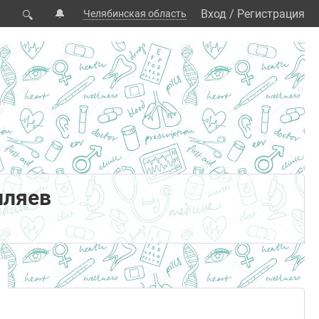
🔔
Вход
/
Регистрация
Челябинская область
🔍
пляев