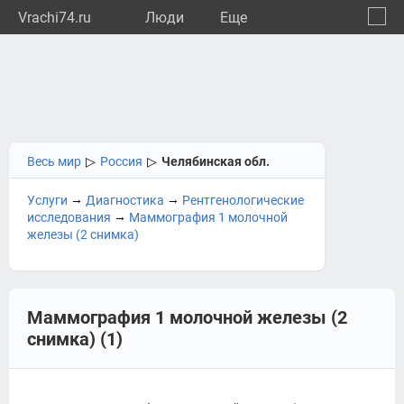
Vrachi74.ru
Люди
Eще
🔔
Челяб
🔍
Весь мир
▷
Россия
▷
Челябинская обл.
→
→
Услуги
Диагностика
Рентгенологические
→
исследования
Маммография 1 молочной
железы (2 снимка)
Маммография 1 молочной железы (2
снимка) (1)