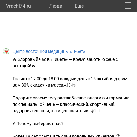
Vrachi74.ru
Люди
Eще
🔔
Челяб
🔍
Центр восточной медицины «Тибет»
🔥 Здоровый час в «Тибете» — время заботы о себе с
выгодой!🔥
Только с 17:00 до 18:00 каждый день с 15 октября дарим
вам 30% скидку на массаж! 🕔✨
Подарите своему телу расслабление, энергию и гармонию
по специальной цене — классический, спортивный,
оздоровительный, антицеллюлитный. 🌿💆‍♀
⚡ Почему выбирают нас?
Более 18 лет опыта и тысячи довольных клиентов 🏆