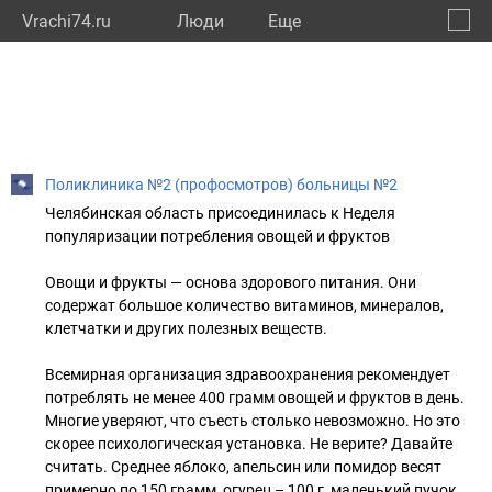
Vrachi74.ru
Люди
Eще
🔔
Челяб
🔍
Поликлиника №2 (профосмотров) больницы №2
Челябинская область присоединилась к Неделя
популяризации потребления овощей и фруктов
Овощи и фрукты — основа здорового питания. Они
содержат большое количество витаминов, минералов,
клетчатки и других полезных веществ.
Всемирная организация здравоохранения рекомендует
потреблять не менее 400 грамм овощей и фруктов в день.
Многие уверяют, что съесть столько невозможно. Но это
скорее психологическая установка. Не верите? Давайте
считать. Среднее яблоко, апельсин или помидор весят
примерно по 150 грамм, огурец – 100 г, маленький пучок