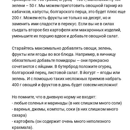
зелени – 50 г. Мы можем приготовить овощной гарнир из
кабачков, капусты, болгарского перца, это будет плюс еще
200 г. Можем есть фрукты не только на десерт, но и
заменить ими сладости в перекус. Если вы не в силах
съедать второе без картофеля или макаронных изделий,
уменьшите их порцию вдвое и добавьте овощной салат.
Старайтесь максимально добавлять овощи, зелень,
фрукты или ягоды во все блюда. Например, в яичницу
обязательно добавьте помидоры — они прекрасно
сочетаются с яйцами. В бутерброд положите огурец,
болгарский перец, листовой салат. В йогурт – ягоды или
зелень. И с помощью таких несложных приемов набрать
400 г овощей и фруктов в день будет совсем несложно!
Но помните, что в дневную норму не входят:
- любые соленья и маринады (в них слишком много соли)
- варенья, джемы, компоты, соки (в них слишком много
сахара)
- картофель (он содержит очень много неполезного
крахмала).