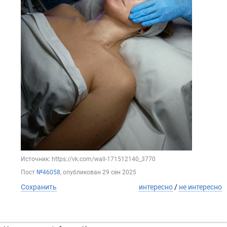
Источник: https://vk.com/wall-171512140_3770
Пост
№46058
, опубликован
29 сен 2025
Сохранить
интересно
/
не интересно