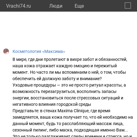
Vrachi74.ru
Люди
Eще
🔔
Челяб
🔍
Косметология «Максима»
В мире, где дни пролетают в вихре забот и обязанностей,
наша кожа отражает каждую эмоцию и пережитый
момент. Но часто ли мы вспоминаем о ней, о том, чтобы
обеспечить ей должную заботу и внимание?
Уходовые процедуры — это не просто ритуал красоты, а
возможность перезагрузиться, восполнить запасы
энергии, восстановиться после стрессовых ситуаций и
негативного влияния городской среды
Представьте: в стенах Maxima Clinique, где время
замедляется, ваша кожа получает то, что ей необходимо на
данный момент, будь то расслабляющий массаж лица,
сезонный пилинг, либо маска, подходящая именно Вам...
Это не только разглаживает следы времени и стресса, но и