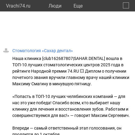
Vrachi74.ru
Люди
Eще
🔔
Челяб
🔍
Стоматология «Сахар дентал»
Наша клиника [club162687807|SAHAR.DENTAL] вошла в
ТОП-10 лучших стоматологических центров 2025 года в
рейтинге Народной премии 74.RU 💥 Диплом о получении
почетного звания вручили главному врачу нашей клиники
Максиму Смагину в минувшую пятницу.
«Попасть в ТОП-10 лучших челябинских компаний — для
нас это уже победа! Спасибо всем, кто выбирает нашу
клинику для лечения и восстановления зубов. Работаем и
совершенствуемся для вас!» — говорит Максим Сергеевич.
Впереди — самый ответственный этап голосования, он
продлится до 1 октября.